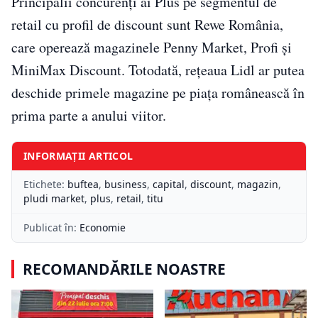
Principalii concurenţi ai Plus pe segmentul de
retail cu profil de discount sunt Rewe România,
care operează magazinele Penny Market, Profi şi
MiniMax Discount. Totodată, reţeaua Lidl ar putea
deschide primele magazine pe piaţa românească în
prima parte a anului viitor.
INFORMAȚII ARTICOL
Etichete:
buftea
,
business
,
capital
,
discount
,
magazin
,
pludi market
,
plus
,
retail
,
titu
Publicat în:
Economie
RECOMANDĂRILE NOASTRE