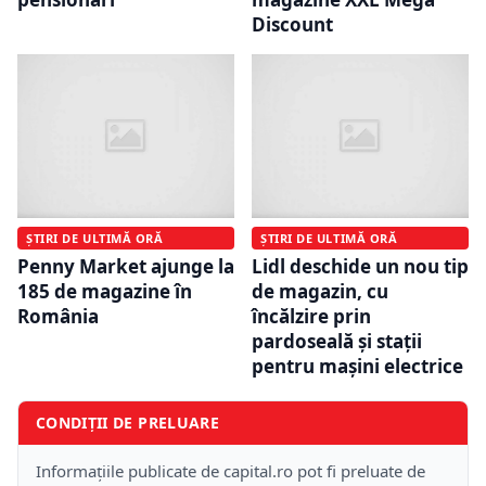
Discount
ȘTIRI DE ULTIMĂ ORĂ
ȘTIRI DE ULTIMĂ ORĂ
Penny Market ajunge la
Lidl deschide un nou tip
185 de magazine în
de magazin, cu
România
încălzire prin
pardoseală şi staţii
pentru maşini electrice
CONDIȚII DE PRELUARE
Informațiile publicate de capital.ro pot fi preluate de