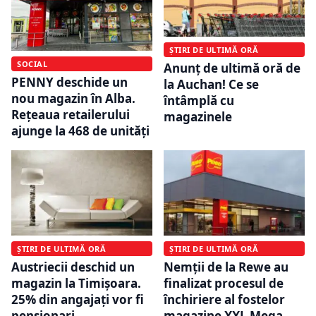
ȘTIRI DE ULTIMĂ ORĂ
SOCIAL
Anunț de ultimă oră de
PENNY deschide un
la Auchan! Ce se
nou magazin în Alba.
întâmplă cu
Rețeaua retailerului
magazinele
ajunge la 468 de unități
ȘTIRI DE ULTIMĂ ORĂ
ȘTIRI DE ULTIMĂ ORĂ
Austriecii deschid un
Nemţii de la Rewe au
magazin la Timișoara.
finalizat procesul de
25% din angajați vor fi
închiriere al fostelor
pensionari
magazine XXL Mega