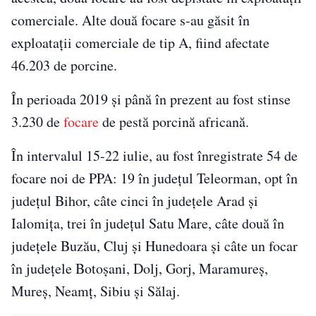
comerciale. Alte două focare s-au găsit în
exploataţii comerciale de tip A, fiind afectate
46.203 de porcine.
În perioada 2019 şi până în prezent au fost stinse
3.230 de
focare
de pestă porcină africană.
În intervalul 15-22 iulie, au fost înregistrate 54 de
focare noi de PPA: 19 în judeţul Teleorman, opt în
judeţul Bihor, câte cinci în judeţele Arad şi
Ialomiţa, trei în judeţul Satu Mare, câte două în
judeţele Buzău, Cluj şi Hunedoara şi câte un focar
în judeţele Botoşani, Dolj, Gorj, Maramureş,
Mureş, Neamţ, Sibiu şi Sălaj.