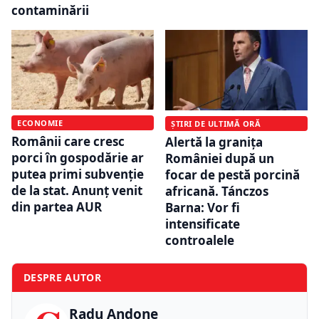
contaminării
ECONOMIE
ȘTIRI DE ULTIMĂ ORĂ
Românii care cresc
Alertă la granița
porci în gospodărie ar
României după un
putea primi subvenție
focar de pestă porcină
de la stat. Anunț venit
africană. Tánczos
din partea AUR
Barna: Vor fi
intensificate
controalele
DESPRE AUTOR
Radu Andone