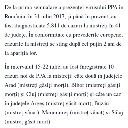
De la prima semnalare a prezenţei virusului PPA în
România, în 31 iulie 2017, şi până în prezent, au
fost diagnosticate 5.811 de cazuri la mistreţi în 41
de judeţe. În conformitate cu prevederile europene,
cazurile la mistreţi se sting după cel puţin 2 ani de
la apariţia lor.
În intervalul 15-22 iulie, au fost înregistrate 10
cazuri noi de PPA la mistreţi: câte două în judeţele
Arad (mistreţi găsiţi morţi), Bihor (mistreţi găsiţi
morţi) şi Cluj (mistreţi găsiţi morţi) şi câte un caz
în judeţele Argeş (mistreţ găsit mort), Buzău
(mistreţ vânat), Maramureş (mistreţ vânat) şi Sălaj
(mistreţ găsit mort).