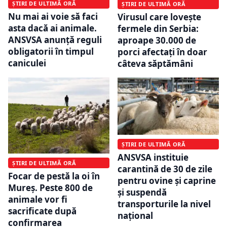
ȘTIRI DE ULTIMĂ ORĂ
ȘTIRI DE ULTIMĂ ORĂ
Nu mai ai voie să faci
Virusul care lovește
asta dacă ai animale.
fermele din Serbia:
ANSVSA anunță reguli
aproape 30.000 de
obligatorii în timpul
porci afectați în doar
caniculei
câteva săptămâni
ȘTIRI DE ULTIMĂ ORĂ
ANSVSA instituie
ȘTIRI DE ULTIMĂ ORĂ
carantină de 30 de zile
Focar de pestă la oi în
pentru ovine și caprine
Mureș. Peste 800 de
și suspendă
animale vor fi
transporturile la nivel
sacrificate după
național
confirmarea