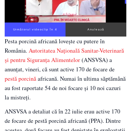
Următorul videoclip în 3
Anulează
Pesta porcină africană lovește cu putere în
România.
Autoritatea Naţională Sanitar-Veterinară
şi pentru Siguranţa Alimentelor
(ANSVSA) a
anunţat, vineri, că sunt active 170 de focare de
pestă porcină
africană. Numai în ultima săptămână
au fost raportate 54 de noi focare şi 10 noi cazuri
la mistreţi.
ANSVSA a detaliat că în 22 iulie erau active 170
de focare de pestă porcină africană (PPA). Dintre
acestea, două focare au fost depistate în exploataţii