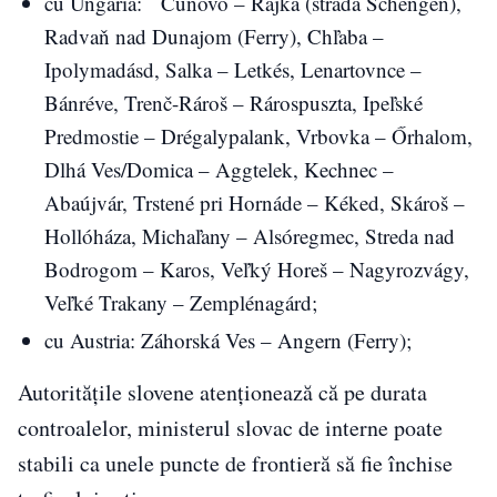
cu Ungaria: Čunovo – Rajka (strada Schengen),
Radvaň nad Dunajom (Ferry), Chľaba –
Ipolymadásd, Salka – Letkés, Lenartovnce –
Bánréve, Trenč-Rároš – Rárospuszta, Ipeľské
Predmostie – Drégalypalank, Vrbovka – Őrhalom,
Dlhá Ves/Domica – Aggtelek, Kechnec –
Abaújvár, Trstené pri Hornáde – Kéked, Skároš –
Hollóháza, Michaľany – Alsóregmec, Streda nad
Bodrogom – Karos, Veľký Horeš – Nagyrozvágy,
Veľké Trakany – Zemplénagárd;
cu Austria: Záhorská Ves – Angern (Ferry);
Autoritățile slovene atenționează că pe durata
controalelor, ministerul slovac de interne poate
stabili ca unele puncte de frontieră să fie închise