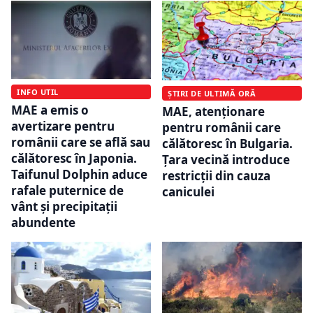
INFO UTIL
ȘTIRI DE ULTIMĂ ORĂ
MAE a emis o
MAE, atenționare
avertizare pentru
pentru românii care
românii care se află sau
călătoresc în Bulgaria.
călătoresc în Japonia.
Țara vecină introduce
Taifunul Dolphin aduce
restricții din cauza
rafale puternice de
caniculei
vânt și precipitații
abundente