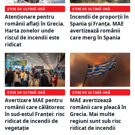
ȘTIRI DE ULTIMĂ ORĂ
ȘTIRI DE ULTIMĂ ORĂ
Atenționare pentru
Incendii de proporții în
românii aflați în Grecia.
Spania și Franța. MAE
Harta zonelor unde
avertizează românii
riscul de incendii este
care merg în Spania
ridicat
ȘTIRI DE ULTIMĂ ORĂ
ȘTIRI DE ULTIMĂ ORĂ
Avertizare MAE pentru
MAE avertizează
românii care călătoresc
românii care pleacă în
în sud-estul Franței: risc
Grecia. Mai multe
ridicat de incendii de
regiuni sunt sub risc
vegetație
ridicat de incendii