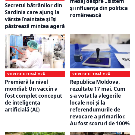
mesaj despre „sistem”
Secretul bătrânilor din
și influența din politica
Sardinia care ajung la
românească
vârste înaintate și își
păstrează mintea ageră
ȘTIRI DE ULTIMĂ ORĂ
ȘTIRI DE ULTIMĂ ORĂ
Premieră la nivel
Republica Moldova,
mondial: Un vaccin a
rezultate 17 mai. Cum
fost complet conceput
s-a votat la alegerile
de inteligența
locale noi și la
artificială (AI)
referendumurile de
revocare a primarilor.
Au fost scoruri de 100%