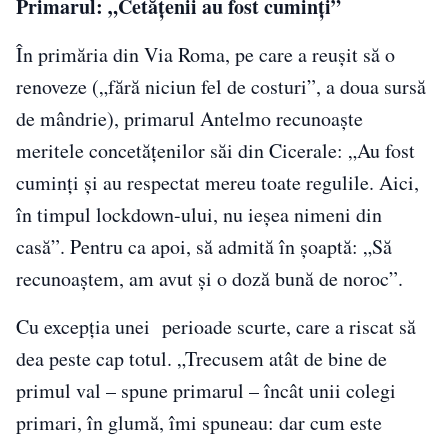
Primarul: „Cetățenii au fost cuminți”
În primăria din Via Roma, pe care a reușit să o
renoveze („fără niciun fel de costuri”, a doua sursă
de mândrie), primarul Antelmo recunoaște
meritele concetățenilor săi din Cicerale: „Au fost
cuminți și au respectat mereu toate regulile. Aici,
în timpul lockdown-ului, nu ieșea nimeni din
casă”. Pentru ca apoi, să admită în șoaptă: „Să
recunoaștem, am avut și o doză bună de noroc”.
Cu excepția unei perioade scurte, care a riscat să
dea peste cap totul. „Trecusem atât de bine de
primul val – spune primarul – încât unii colegi
primari, în glumă, îmi spuneau: dar cum este