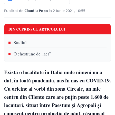
Publicat de
Claudiu Popa
la 2 iunie 2021, 10:55
DIN CUPRINSUL ARTICOLULUI
Studiul
O chestiune de „aer”
Există o localitate în Italia unde nimeni nu a
dat, în toată pandemia, nas în nas cu COVID-19.
Cu oricine ai vorbi din zona Cireale, un mic
centru din Cilento care are puțin peste 1.600 de
locuitori, situat între Paestum și Agropoli și
cunoscut pentru producția de năut, răspunsul