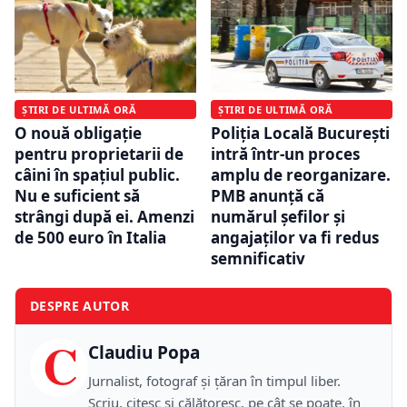
ȘTIRI DE ULTIMĂ ORĂ
ȘTIRI DE ULTIMĂ ORĂ
O nouă obligație
Poliția Locală București
pentru proprietarii de
intră într-un proces
câini în spațiul public.
amplu de reorganizare.
Nu e suficient să
PMB anunță că
strângi după ei. Amenzi
numărul șefilor și
de 500 euro în Italia
angajaților va fi redus
semnificativ
DESPRE AUTOR
C
Claudiu Popa
Jurnalist, fotograf și țăran în timpul liber.
Scriu, citesc și călătoresc, pe cât se poate, în