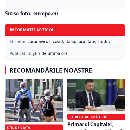
Sursa foto: europa.eu
INFORMAȚII ARTICOL
Etichete:
coronavirus
,
covid
,
Italia
,
localitate
,
studiu
Publicat în:
Știri de ultimă oră
RECOMANDĂRILE NOASTRE
ȘTIRI DE ULTIMĂ ORĂ
Primarul Capitalei,
STIL DE VIAȚĂ