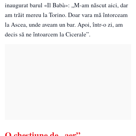
inaugurat barul «Il Babà»: „M-am născut aici, dar
am trăit mereu la Torino. Doar vara mă întorceam
la Ascea, unde aveam un bar. Apoi, într-o zi, am
decis să ne întoarcem la Cicerale”.
O chestiune de „aer”