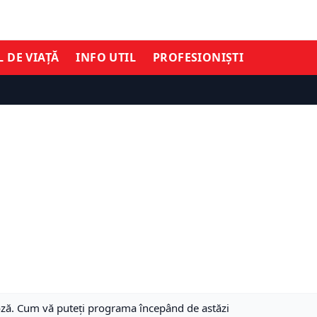
L DE VIAȚĂ
INFO UTIL
PROFESIONIȘTI
doză. Cum vă puteți programa începând de astăzi