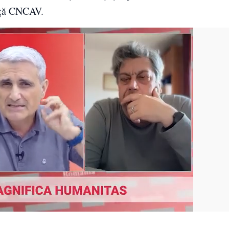
nță CNCAV.