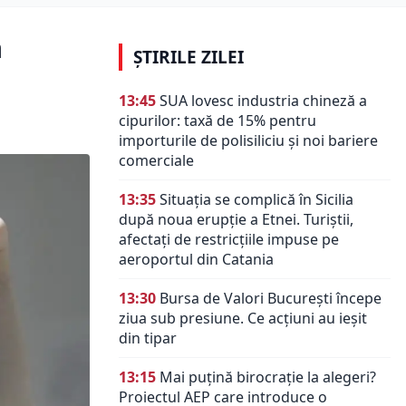
a
ȘTIRILE ZILEI
13:45
SUA lovesc industria chineză a
cipurilor: taxă de 15% pentru
importurile de polisiliciu și noi bariere
comerciale
13:35
Situația se complică în Sicilia
după noua erupție a Etnei. Turiștii,
afectați de restricțiile impuse pe
aeroportul din Catania
13:30
Bursa de Valori București începe
ziua sub presiune. Ce acțiuni au ieșit
din tipar
13:15
Mai puțină birocrație la alegeri?
Proiectul AEP care introduce o