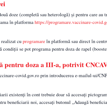
ei
uă doze (completă sau heterologă) și pentru care au tr
grama în platforma
https://programare.vaccinare-covid.g
 realizat cu
programare
în platformă sau direct în centr
ă condiții se pot programa pentru doza de rapel (booste
ă pentru doza a III-a, potrivit CNCA
accinare-covid.gov.ro prin introducerea e-mailul-ui/CNP
iarii existenți în cont trebuie doar să accesați pictogra
ru beneficiarii noi, accesați butonul „Adaugă beneficia