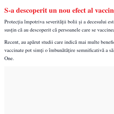
S-a descoperit un nou efect al vacci
Protecția împotriva severității bolii și a decesului e
susțin că au descoperit că persoanele care se vaccinea
Recent, au apărut studii care indică mai multe benefic
vaccinate pot simți o îmbunătățire semnificativă a să
One.