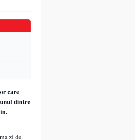
or care
 unul dintre
in.
ima zi de