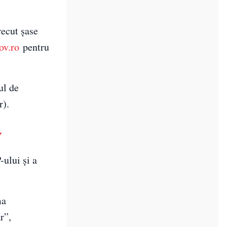
ecut şase
ov.ro
pentru
ul de
r).
V
-ului și a
ma
r”,