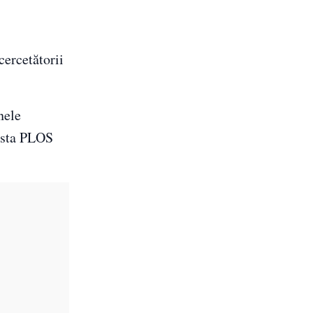
cercetătorii
nele
vista PLOS