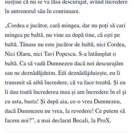
susține că nu se va lăsa descurajat, având încredere
în antrenorul său în continuare.
„Cordea e jucător, cară mingea, dar nu poţi să cari
mingea pe baltă, nu vine ea după tine, că eşti pe
baltă. Tănase nu este jucător de baltă, nici Cordea,
Nici Olaru, nici Tavi Popescu. S-a întâmplat o
baltă. Ca să vadă Dumnezeu dacă noi descurajăm
sau ne deznădăjduim. Edi deznădăjduieşte, eu îi
transmit să aibă încredere, că va face treabă. Şi eu
îi dau toată încrederea mea şi am încredere în el şi
cu asta, basta! Şi după aia, ce-o vrea Dumnezeu,
dacă Dumnezeu nu vrea, la revedere! Ce putem să
facem noi?”, a mai declarat Becali, la ProX.