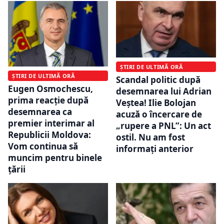
ȘTIRI DE ULTIMĂ ORĂ
ȘTIRI DE ULTIMĂ ORĂ
Scandal politic după
Eugen Osmochescu,
desemnarea lui Adrian
prima reacție după
Veștea! Ilie Bolojan
desemnarea ca
acuză o încercare de
premier interimar al
„rupere a PNL”: Un act
Republicii Moldova:
ostil. Nu am fost
Vom continua să
informaţi anterior
muncim pentru binele
țării