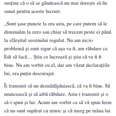
susține că o să se gândească nu mai dorește să fie
sunat pentru aceste lucruri.
„Sunt şase puncte la ora asta, pe care putem să le
diminuăm la zero sau chiar să trecem peste ei până
la sfârşitul seoznului regulat. Nu am nicio
problemă şi sunt sigur că aşa va fi, am răbdare ca
Edi să facă… Ştiu ce lucrează şi ştiu că va fi fi
bine. Nu am vorbit cu el, dar am văzut declaraţiile
lui, era puţin descurajat.
Îi transmit să nu deznădăjduiască, că va fi bine. Să
muncească şi să aibă răbdare. Asta-i transmit şi o
să-i spun şi lui. Acum am vorbit ca să vă spun ferm
că nu sunt supărat cu nimic şi că merg pe mâna lui