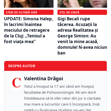
ȘTIRI DE ULTIMĂ ORĂ
STIL DE VIAȚĂ
UPDATE: Simona Halep,
Gigi Becali rupe
în lacrimi înaintea
tăcerea. Acuzații la
meciului de retragere
adresa Realitatea și
de la Cluj: „Tenisul a
George Simion: Au
fost viața mea”
venit la mine acasă,
domnule! N-avea niciun
ban
DESPRE AUTOR
C
Valentina Drăgoi
Totul a început la 17 ani când am început
facultatea de Psihosociologie. Mi-am dorit
întotdeauna să le ofer celor din jur o claritate
mai mare a lucrurilor care îi înconjoară, însă
odată cu finalizarea studiilor mi-am dat