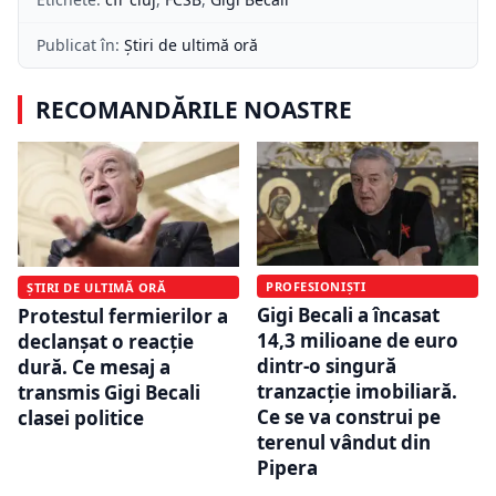
Publicat în:
Știri de ultimă oră
RECOMANDĂRILE NOASTRE
PROFESIONIȘTI
ȘTIRI DE ULTIMĂ ORĂ
Gigi Becali a încasat
Protestul fermierilor a
14,3 milioane de euro
declanșat o reacție
dintr-o singură
dură. Ce mesaj a
tranzacție imobiliară.
transmis Gigi Becali
Ce se va construi pe
clasei politice
terenul vândut din
Pipera