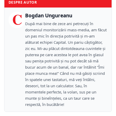
DESPRE AUTOR
C
Bogdan Ungureanu
După mai bine de zece ani petrecuţi în
domeniul monitorizării mass-media, am făcut
un pas mic în direcţia potrivită şi m-am
alăturat echipei Capital. Un pariu câştigător,
zic eu. Mi-au plăcut dintotdeauna cuvintele şi
puterea pe care acestea le pot avea în glasul
sau peniţa potrivită şi nu pot decât să mă
bucur acum de un banal, dar rar întâlnit “Îmi
place munca mea!” Când nu mă găsiţi scriind
în spatele unei tastaturi, mă veţi întâlni,
deseori, tot la un calculator. Sau, în
momentele perfecte, la volan, sus pe un
munte şi bineînţeles, ca un taur care se
respectă, în bucătărie!