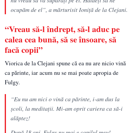
ocupăm de el”, a mărturisit Ioniţă de la Clejani.
“Vreau să-l îndrept, să-l aduc pe
calea cea bună, să se însoare, să
facă copii”
Viorica de la Clejani spune că ea nu are nicio vină
ca părinte, iar acum nu se mai poate apropia de
Fulgy.
“Eu nu am nici o vină ca părinte, i-am dus la
școli, la meditații. Mi-am oprit cariera ca să-i
alăptez!
După 18 ani, Fulgy nu mai e copilul meu!