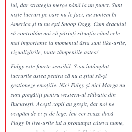
lui, dar strategia merge până la un punct. Sunt
niște lucruri pe care nu le faci, nu suntem în
America și tu nu ești Snoop Dogg. Cum dracului
să controlăm noi că părinți situația când cele
mai importante la momentul ăsta sunt like-urile,
vizualizările, toate tâmpeniile astea!
Fulgy este foarte sensibil. S-au întâmplat
lucrurile astea pentru că nu a știut să-și
gestioneze emoțiile. Nici Fulgy și nici Marga nu
sunt pregătiți pentru western-ul sălbatic din
București. Acești copii au greșit, dar noi ne
ocupăm de ei și de lege. Îmi cer scuze dacă
Fulgy în live-urile lui a pronunțat câteva nume,
nu vreau să vă supărați pe el. Haideți să ne