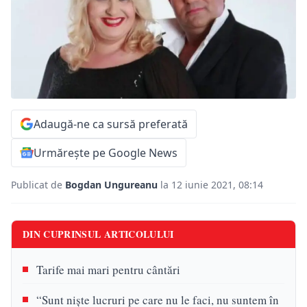
Adaugă-ne ca sursă preferată
Urmărește pe Google News
Publicat de
Bogdan Ungureanu
la 12 iunie 2021, 08:14
DIN CUPRINSUL ARTICOLULUI
Tarife mai mari pentru cântări
“Sunt niște lucruri pe care nu le faci, nu suntem în