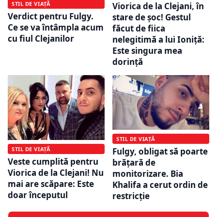
STIL DE VIAȚĂ
Viorica de la Clejani, în
Verdict pentru Fulgy.
stare de șoc! Gestul
Ce se va întâmpla acum
făcut de fiica
cu fiul Clejanilor
nelegitimă a lui Ioniță:
Este singura mea
dorință
STIL DE VIAȚĂ
STIL DE VIAȚĂ
Fulgy, obligat să poarte
Veste cumplită pentru
brățară de
Viorica de la Clejani! Nu
monitorizare. Bia
mai are scăpare: Este
Khalifa a cerut ordin de
doar începutul
restricție