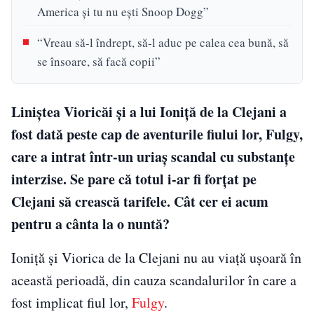
America și tu nu ești Snoop Dogg”
“Vreau să-l îndrept, să-l aduc pe calea cea bună, să
se însoare, să facă copii”
Liniştea Vioricăi şi a lui Ioniţă de la Clejani a
fost dată peste cap de aventurile fiului lor, Fulgy,
care a intrat într-un uriaş scandal cu substanţe
interzise. Se pare că totul i-ar fi forţat pe
Clejani să crească tarifele. Cât cer ei acum
pentru a cânta la o nuntă?
Ioniţă şi Viorica de la Clejani nu au viaţă uşoară în
această perioadă, din cauza scandalurilor în care a
fost implicat fiul lor,
Fulgy
.