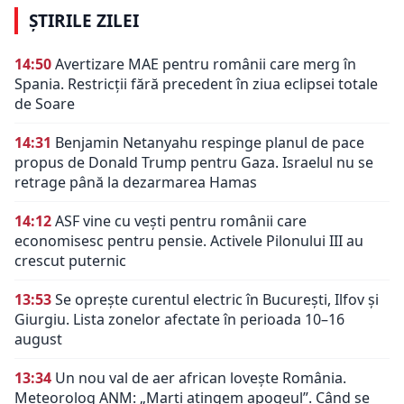
ȘTIRILE ZILEI
14:50
Avertizare MAE pentru românii care merg în
Spania. Restricții fără precedent în ziua eclipsei totale
de Soare
14:31
Benjamin Netanyahu respinge planul de pace
propus de Donald Trump pentru Gaza. Israelul nu se
retrage până la dezarmarea Hamas
14:12
ASF vine cu vești pentru românii care
economisesc pentru pensie. Activele Pilonului III au
crescut puternic
13:53
Se oprește curentul electric în București, Ilfov și
Giurgiu. Lista zonelor afectate în perioada 10–16
august
13:34
Un nou val de aer african lovește România.
Meteorolog ANM: „Marți atingem apogeul”. Când se