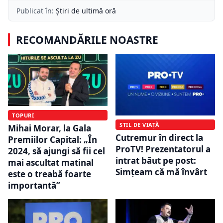
Publicat în:
Știri de ultimă oră
RECOMANDĂRILE NOASTRE
TOPURI
STIL DE VIAȚĂ
Mihai Morar, la Gala
Cutremur în direct la
Premiilor Capital: „În
ProTV! Prezentatorul a
2024, să ajungi să fii cel
intrat băut pe post:
mai ascultat matinal
Simțeam că mă învârt
este o treabă foarte
importantă”