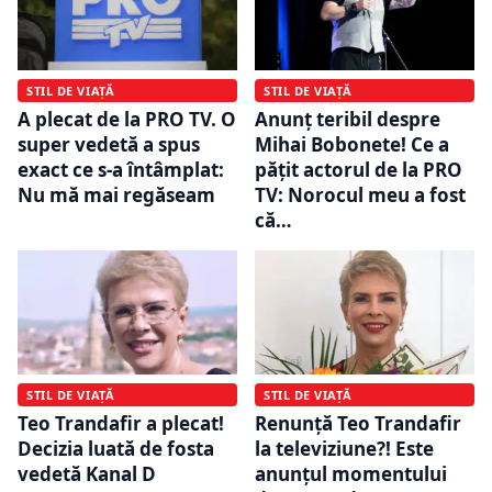
STIL DE VIAȚĂ
STIL DE VIAȚĂ
A plecat de la PRO TV. O
Anunț teribil despre
super vedetă a spus
Mihai Bobonete! Ce a
exact ce s-a întâmplat:
pățit actorul de la PRO
Nu mă mai regăseam
TV: Norocul meu a fost
că…
STIL DE VIAȚĂ
STIL DE VIAȚĂ
Teo Trandafir a plecat!
Renunță Teo Trandafir
Decizia luată de fosta
la televiziune?! Este
vedetă Kanal D
anunțul momentului