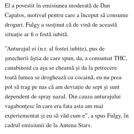
El a povestit în emisiunea moderată de Dan
Capatos, motivul pentru care a început să consume
droguri. Fulgy a susținut că de vină de această
situație ar fi o fostă iubită.
”Anturajul ei (n.r. al fostei iubite), pus de
șmecherii ăștia de care spun, da, a consumat THC,
canabinoid ca așa se cheamă și da la petrecere
toată lumea se droghează cu cocaină, eu nu prea
pot să trag pe nas că am deviație de sept și sunt
dependent de spray nazal. Din cauza anturajului
vagabonțesc în care era fata asta am mai
experiementat și eu să văd cum e”, a spus Fulgy, în
cadrul emisiunii de la Antena Stars.