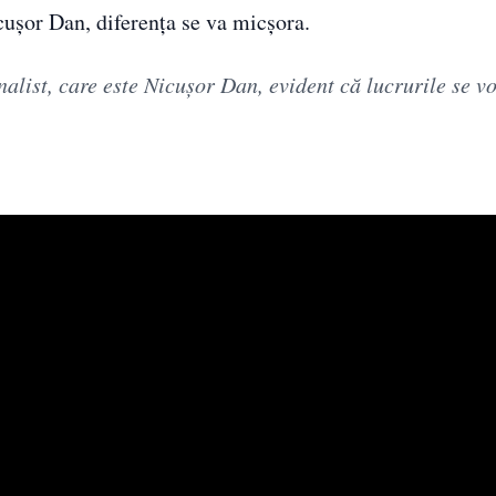
icușor Dan, diferența se va micșora.
nalist, care este Nicușor Dan, evident că lucrurile se v