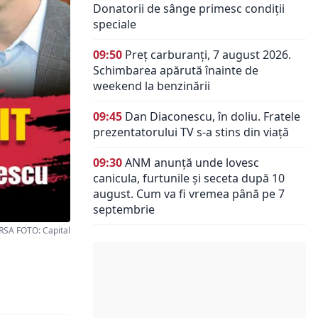
Donatorii de sânge primesc condiții
speciale
09:50
Preț carburanți, 7 august 2026.
Schimbarea apărută înainte de
weekend la benzinării
09:45
Dan Diaconescu, în doliu. Fratele
prezentatorului TV s-a stins din viață
09:30
ANM anunță unde lovesc
canicula, furtunile și seceta după 10
august. Cum va fi vremea până pe 7
septembrie
RSA FOTO: Capital