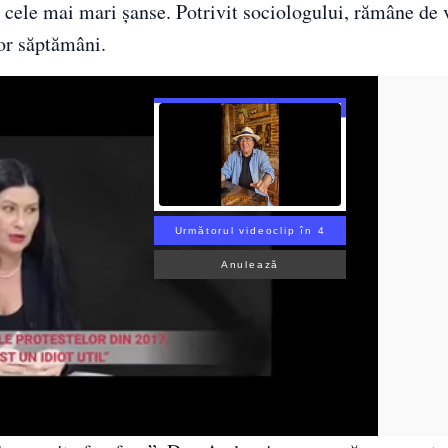
e cele mai mari șanse. Potrivit sociologului, rămâne de
lor săptămâni.
Următorul videoclip în 3
Anulează