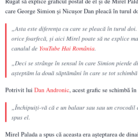
Rugat să explice graficul postat de el și de Mirel Pa
care George Simion și Nicușor Dan pleacă în turul do
„Asta este diferența cu care se pleacă în turul doi
orice foarfecă, și aici Mirel poate să ne explice ma
canalul de
YouTube Hai România
.
„Deci se strânge în sensul în care Simion pierde di
așteptăm la două săptămâni în care se tot schimbă 
Potrivit lui
Dan Andronic
, acest grafic se schimbă în
„Închipuiți-vă că e un balaur sau sau un crocodil 
spus el.
Mirel Palada a spus că aceasta era așteptarea de dinai