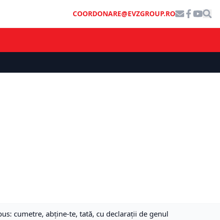
COORDONARE@EVZGROUP.RO
s: cumetre, abține-te, tată, cu declarații de genul