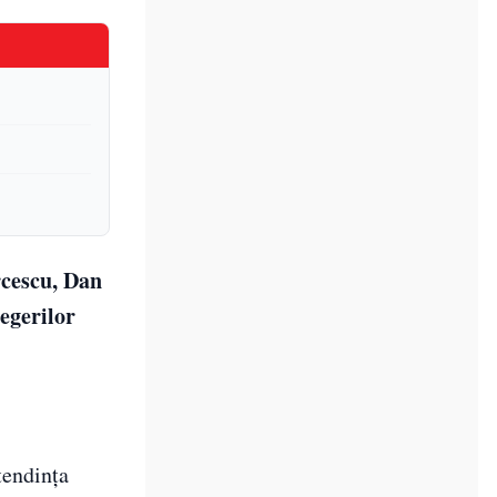
rcescu, Dan
egerilor
tendința