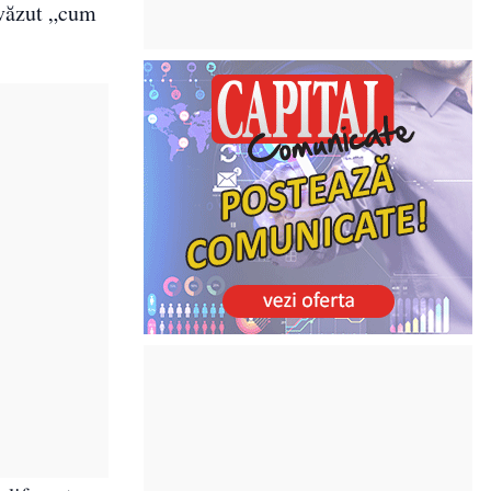
 văzut „cum