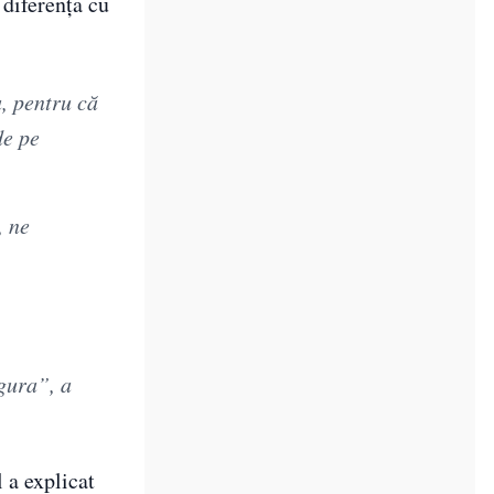
 diferența cu
a, pentru că
de pe
, ne
gura”, a
 a explicat