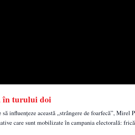
 în turului doi
 să influențeze această „strângere de foarfecă”, Mirel 
egative care sunt mobilizate în campania electorală: fric