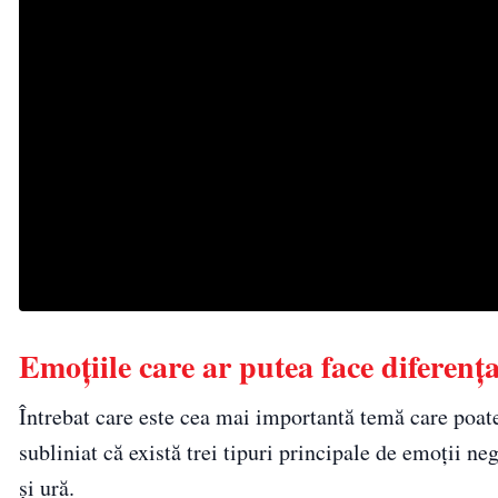
Emoțiile care ar putea face diferența
Întrebat care este cea mai importantă temă care poate
subliniat că există trei tipuri principale de emoții n
și ură.