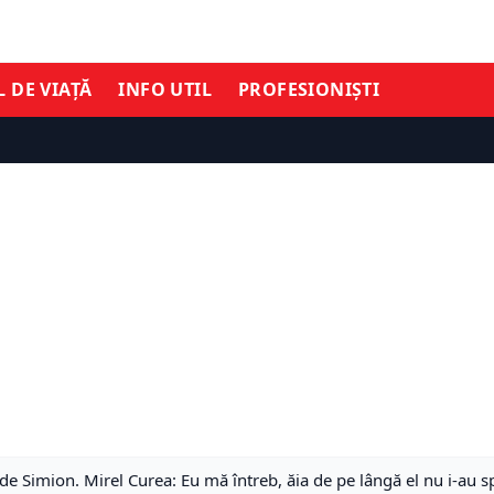
L DE VIAȚĂ
INFO UTIL
PROFESIONIȘTI
 Simion. Mirel Curea: Eu mă întreb, ăia de pe lângă el nu i-au spu