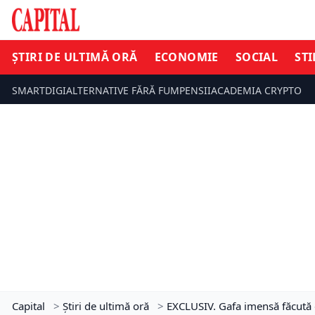
ȘTIRI DE ULTIMĂ ORĂ
ECONOMIE
SOCIAL
STI
SMARTDIGI
ALTERNATIVE FĂRĂ FUM
PENSII
ACADEMIA CRYPTO
Capital
>
Știri de ultimă oră
>
EXCLUSIV. Gafa imensă făcută de