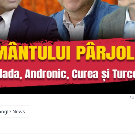
SU
oogle News