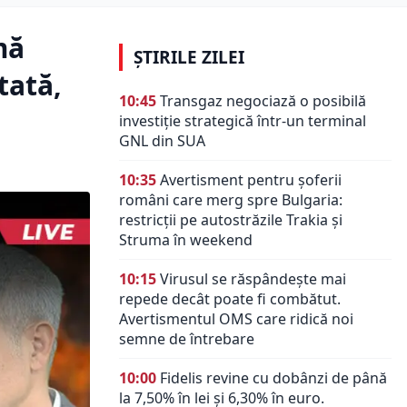
mă
ȘTIRILE ZILEI
tată,
10:45
Transgaz negociază o posibilă
investiție strategică într-un terminal
GNL din SUA
10:35
Avertisment pentru șoferii
români care merg spre Bulgaria:
restricții pe autostrăzile Trakia și
Struma în weekend
10:15
Virusul se răspândește mai
repede decât poate fi combătut.
Avertismentul OMS care ridică noi
semne de întrebare
10:00
Fidelis revine cu dobânzi de până
la 7,50% în lei și 6,30% în euro.