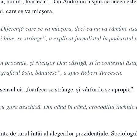
lda, numit „foarfeca”, Dan Andronic a spus că aceea este
i, care se va micșora.
. Diferență care se va micșora, deci ea nu va rămâne aș
i bine, se strânge”, a explicat jurnalistul în podcastul 
n procente, și Nicușor Dan câștigă, și în contextul ăsta
graficul ăsta, bănuiesc”, a spus Robert Turcescu.
 sensul că „foarfeca se strânge, și vârfurile se apropie”.
cu gura deschisă. Din când în când, crocodilul închide 
nte de turul întâi al alegerilor prezidențiale. Sociologul