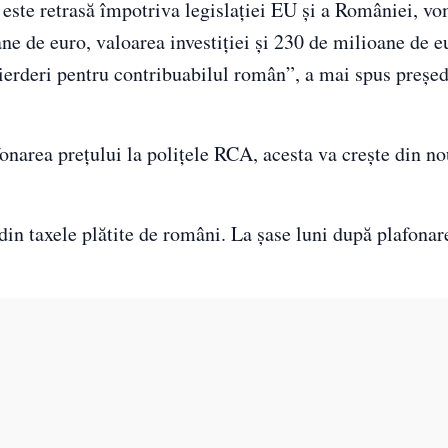
ste retrasă împotriva legislației EU și a României, vom
ne de euro, valoarea investiției și 230 de milioane de e
 pierderi pentru contribuabilul român”, a mai spus președ
onarea prețului la polițele RCA, acesta va crește din no
 din taxele plătite de români. La șase luni după plafonare