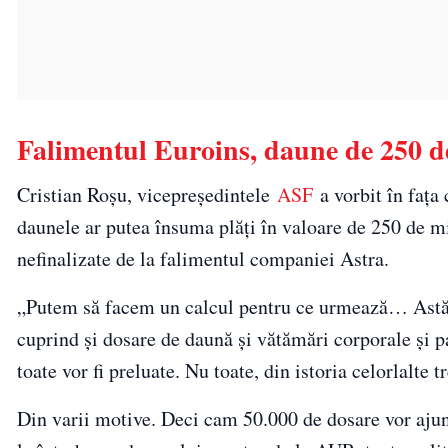
Falimentul Euroins, daune de 250 d
Cristian Roșu, vicepreședintele
ASF
a vorbit în fața
daunele ar putea însuma plăţi în valoare de 250 de m
nefinalizate de la falimentul companiei Astra.
„Putem să facem un calcul pentru ce urmează… Astăzi
cuprind şi dosare de daună şi vătămări corporale şi 
toate vor fi preluate. Nu toate, din istoria celorlalte t
Din varii motive. Deci cam 50.000 de dosare vor ajun