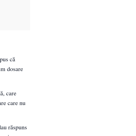
spus că
cum dosare
ă, care
are care nu
dau răspuns