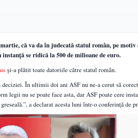
martie, că va da în judecată statul român, pe motiv 
n instanță se ridică la 500 de milioane de euro.
ns
și-a plătit toate datoriile către statul român.
deciziei. În ultimii doi ani ASF nu ne-a cerut să corec
orm legii nu se poate face asta, dar ASF poate cere insta
greseală.”, a declarat acesta luni într-o conferință de pr