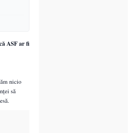
că ASF ar fi
tăm nicio
nței să
esă.