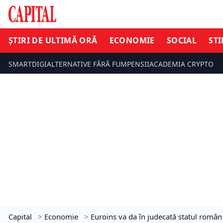
ȘTIRI DE ULTIMĂ ORĂ
ECONOMIE
SOCIAL
STI
SMARTDIGI
ALTERNATIVE FĂRĂ FUM
PENSII
ACADEMIA CRYPTO
Capital
>
Economie
>
Euroins va da în judecată statul român