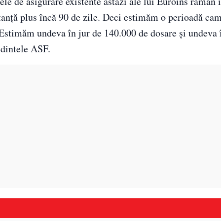
ele de asigurare existente astăzi ale lui Euroins rămân 
stanţă plus încă 90 de zile. Deci estimăm o perioadă cam
.Estimăm undeva în jur de 140.000 de dosare şi undeva 
edintele ASF.