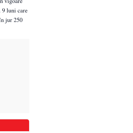
în vigoare
 9 luni care
în jur 250