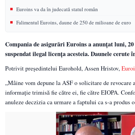
Euroins va da în judecată statul român
Falimentul Euroins, daune de 250 de milioane de euro
Compania de asigurări Euroins a anunțat luni, 20 
suspendat ilegal licența acesteia. Daunele cerute î
Potrivit președintelui Eurohold, Assen Hristov,
Euroi
„Mâine vom depune la ASF o solicitare de revocare a 
informație trimisă fie către ei, fie către EIOPA. Conf
anuleze deczizia ca urmare a faptului ca s-a produs o 