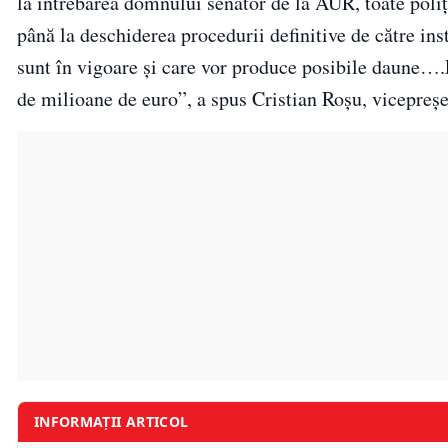
la întrebarea domnului senator de la AUR, toate poliţ
până la deschiderea procedurii definitive de către in
sunt în vigoare şi care vor produce posibile daune…
de milioane de euro”, a spus Cristian Roşu, vicepreș
INFORMAȚII ARTICOL