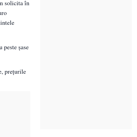
 solicita în
uro
intele
u peste șase
, prețurile