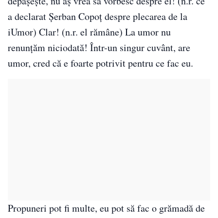
depășește, nu aș vrea să vorbesc despre el! (n.r. ce
a declarat Șerban Copoț despre plecarea de la
iUmor) Clar! (n.r. el rămâne) La umor nu
renunțăm niciodată! Într-un singur cuvânt, are
umor, cred că e foarte potrivit pentru ce fac eu.
Propuneri pot fi multe, eu pot să fac o grămadă de