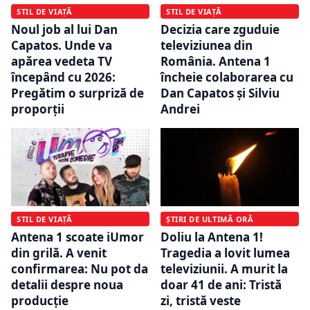
STIL DE VIAȚĂ
STIL DE VIAȚĂ
Noul job al lui Dan
Decizia care zguduie
Capatos. Unde va
televiziunea din
apărea vedeta TV
România. Antena 1
începând cu 2026:
încheie colaborarea cu
Pregătim o surpriză de
Dan Capatos și Silviu
proporții
Andrei
STIL DE VIAȚĂ
ȘTIRI DE ULTIMĂ ORĂ
Antena 1 scoate iUmor
Doliu la Antena 1!
din grilă. A venit
Tragedia a lovit lumea
confirmarea: Nu pot da
televiziunii. A murit la
detalii despre noua
doar 41 de ani: Tristă
producție
zi, tristă veste