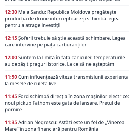
12:30
Maia Sandu: Republica Moldova pregătește
producția de drone interceptoare și schimbă legea
pentru a atrage investiții
12:15
Șoferii trebuie să știe această schimbare. Legea
care intervine pe piața carburanților
12:00
Suntem la limită în fața caniculei: temperaturile
au depășit praguri istorice. La ce să ne așteptăm
11:50
Cum influențează viteza transmisiunii experiența
la mesele de ruletă live
11:45
Ford schimbă direcția în zona mașinilor electrice:
noul pickup Fathom este gata de lansare. Prețul de
pornire
11:35
Adrian Negrescu: Astăzi este un fel de ,,Vinerea
Mare’’ în zona financiară pentru România