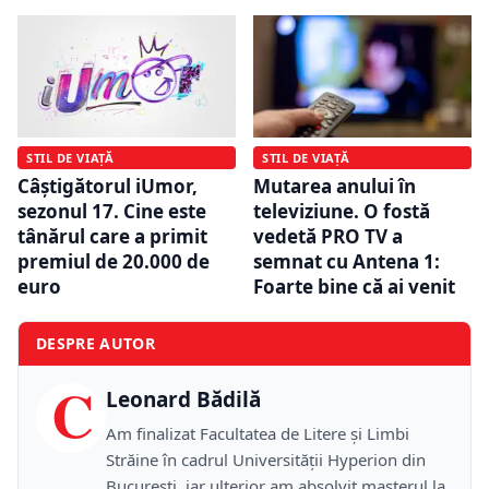
STIL DE VIAȚĂ
STIL DE VIAȚĂ
Câștigătorul iUmor,
Mutarea anului în
sezonul 17. Cine este
televiziune. O fostă
tânărul care a primit
vedetă PRO TV a
premiul de 20.000 de
semnat cu Antena 1:
euro
Foarte bine că ai venit
DESPRE AUTOR
C
Leonard Bădilă
Am finalizat Facultatea de Litere și Limbi
Străine în cadrul Universității Hyperion din
București, iar ulterior am absolvit masterul la