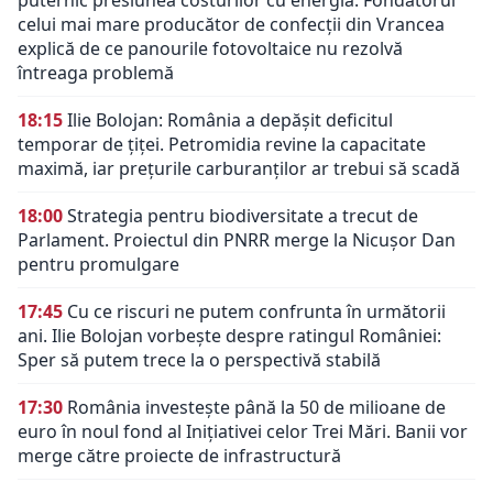
puternic presiunea costurilor cu energia. Fondatorul
celui mai mare producător de confecții din Vrancea
explică de ce panourile fotovoltaice nu rezolvă
întreaga problemă
18:15
Ilie Bolojan: România a depășit deficitul
temporar de țiței. Petromidia revine la capacitate
maximă, iar prețurile carburanților ar trebui să scadă
18:00
Strategia pentru biodiversitate a trecut de
Parlament. Proiectul din PNRR merge la Nicușor Dan
pentru promulgare
17:45
Cu ce riscuri ne putem confrunta în următorii
ani. Ilie Bolojan vorbește despre ratingul României:
Sper să putem trece la o perspectivă stabilă
17:30
România investește până la 50 de milioane de
euro în noul fond al Inițiativei celor Trei Mări. Banii vor
merge către proiecte de infrastructură