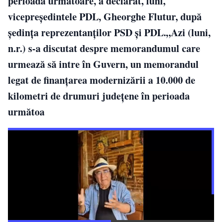
perioada următoare, a declarat, luni,
vicepreşedintele PDL, Gheorghe Flutur, după
şedinţa reprezentanţilor PSD şi PDL.„Azi (luni,
n.r.) s-a discutat despre memorandumul care
urmează să intre în Guvern, un memorandul
legat de finanţarea modernizării a 10.000 de
kilometri de drumuri judeţene în perioada
următoa