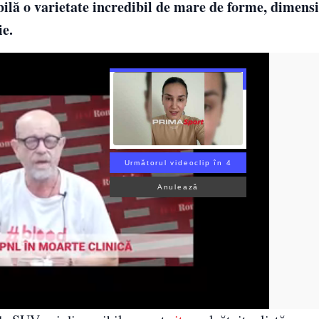
bilă o varietate incredibil de mare de forme, dimensi
ie.
Următorul videoclip în 3
Anulează