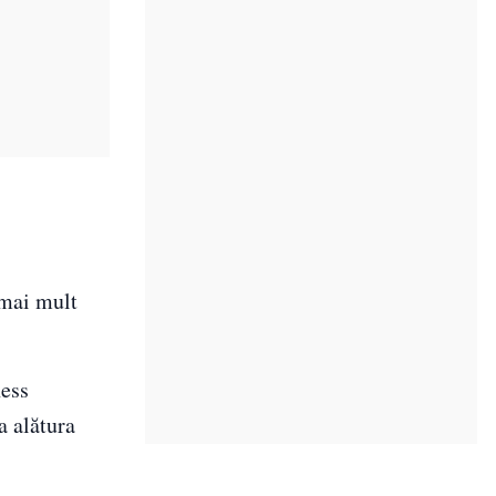
 mai mult
ness
a alătura