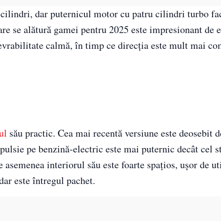
 cilindri, dar puternicul motor cu patru cilindri turbo f
care se alătură gamei pentru 2025 este impresionant de e
nevrabilitate calmă, în timp ce direcția este mult mai c
ul
său practic. Cea mai recentă versiune este deosebit d
pulsie pe benzină-electric este mai puternic decât cel 
asemenea interiorul său este foarte spațios, ușor de uti
dar este întregul pachet.