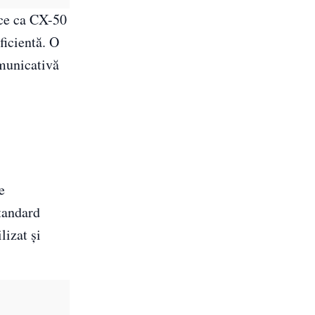
ace ca CX-50
ficientă. O
omunicativă
e
standard
lizat și