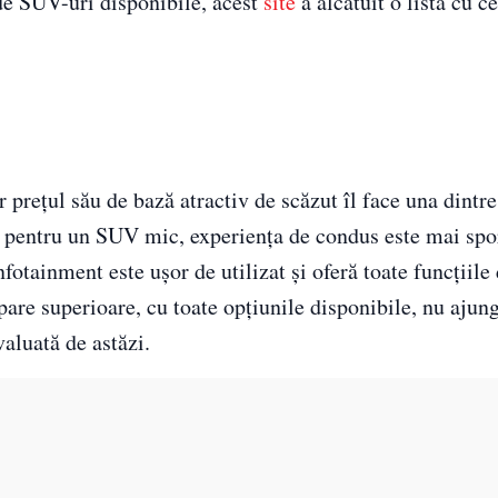
 de SUV-uri disponibile, acest
site
a alcătuit o listă cu 
r prețul său de bază atractiv de scăzut îl face una dintr
e pentru un SUV mic, experiența de condus este mai spo
nfotainment este ușor de utilizat și oferă toate funcțiile
pare superioare, cu toate opțiunile disponibile, nu ajun
aluată de astăzi.