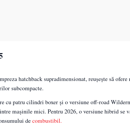
5
Impreza hatchback supradimensionat, reușește să ofere
urilor subcompacte.
e cu patru cilindri boxer și o versiune off-road Wilder
intre mașinile mici. Pentru 2026, o versiune hibrid se v
 consumului de
combustibil.