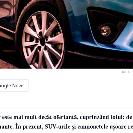
SURSĂ F
oogle News
este mai mult decât ofertantă, cuprinzând totul: de
mante. În prezent, SUV-urile și camionetele ușoare r