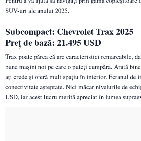
Pentru a vă ajuta să navigați prin gama copleșitoare
SUV-uri ale anului 2025.
Subcompact: Chevrolet Trax 2025
Preț de bază: 21.495 USD
Trax poate părea că are caracteristici remarcabile, da
bune mașini noi pe care o puteți cumpăra. Arată bin
ați crede și oferă mult spațiu în interior. Ecranul de i
conectivitate așteptate. Nici măcar nivelurile de echi
USD, iar acest lucru merită apreciat în lumea supraev