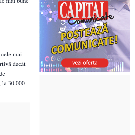
cele mai bune
e cele mai
rtivă decât
 de
g la 30.000