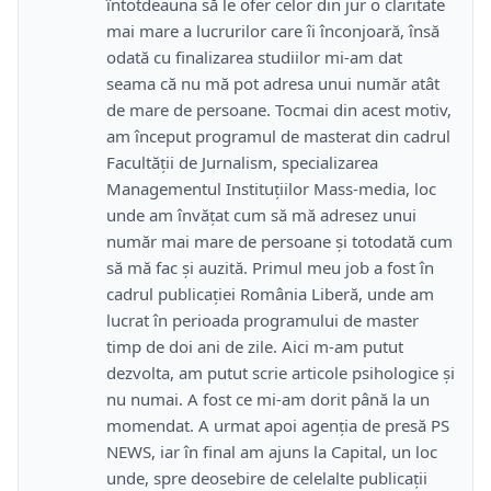
întotdeauna să le ofer celor din jur o claritate
mai mare a lucrurilor care îi înconjoară, însă
odată cu finalizarea studiilor mi-am dat
seama că nu mă pot adresa unui număr atât
de mare de persoane. Tocmai din acest motiv,
am început programul de masterat din cadrul
Facultății de Jurnalism, specializarea
Managementul Instituțiilor Mass-media, loc
unde am învățat cum să mă adresez unui
număr mai mare de persoane și totodată cum
să mă fac și auzită. Primul meu job a fost în
cadrul publicației România Liberă, unde am
lucrat în perioada programului de master
timp de doi ani de zile. Aici m-am putut
dezvolta, am putut scrie articole psihologice și
nu numai. A fost ce mi-am dorit până la un
momendat. A urmat apoi agenția de presă PS
NEWS, iar în final am ajuns la Capital, un loc
unde, spre deosebire de celelalte publicații