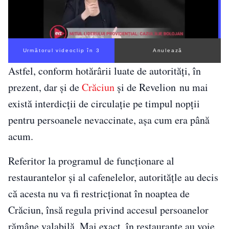
Următorul videoclip în 2
Anulează
Astfel, conform hotărârii luate de autorități, în
prezent, dar și de
Crăciun
și de Revelion nu mai
există interdicţii de circulaţie pe timpul nopţii
pentru persoanele nevaccinate, așa cum era până
acum.
Referitor la programul de funcționare al
restaurantelor și al cafenelelor, autoritățle au decis
că acesta nu va fi restricționat în noaptea de
Crăciun, însă regula privind accesul persoanelor
rămâne valabilă. Mai exact, în restaurante au voie