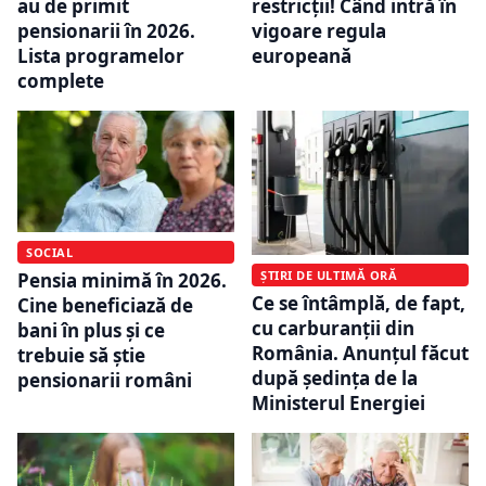
au de primit
restricții! Când intră în
pensionarii în 2026.
vigoare regula
Lista programelor
europeană
complete
SOCIAL
ȘTIRI DE ULTIMĂ ORĂ
Pensia minimă în 2026.
Ce se întâmplă, de fapt,
Cine beneficiază de
cu carburanții din
bani în plus și ce
România. Anunțul făcut
trebuie să știe
după ședința de la
pensionarii români
Ministerul Energiei