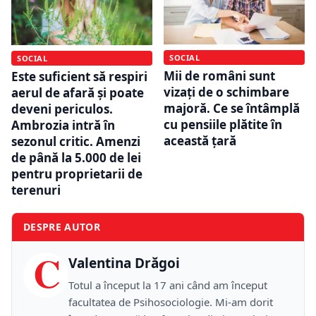
SOCIAL
SOCIAL
Mii de români sunt
Este suficient să respiri
vizați de o schimbare
aerul de afară și poate
majoră. Ce se întâmplă
deveni periculos.
cu pensiile plătite în
Ambrozia intră în
această țară
sezonul critic. Amenzi
de până la 5.000 de lei
pentru proprietarii de
terenuri
DESPRE AUTOR
C
Valentina Drăgoi
Totul a început la 17 ani când am început
facultatea de Psihosociologie. Mi-am dorit