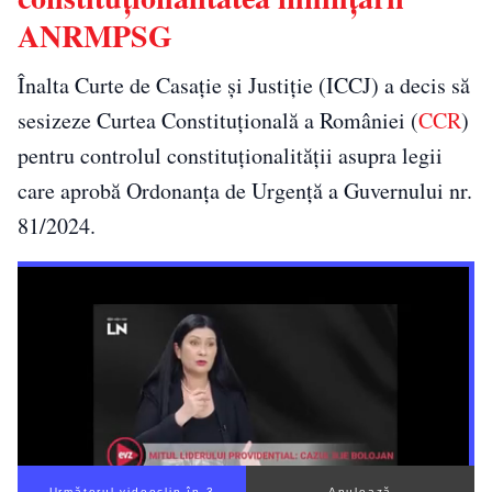
ANRMPSG
Înalta Curte de Casație și Justiție (ICCJ) a decis să
sesizeze Curtea Constituțională a României (
CCR
)
pentru controlul constituționalității asupra legii
care aprobă Ordonanța de Urgență a Guvernului nr.
81/2024.
Următorul videoclip în 2
Anulează