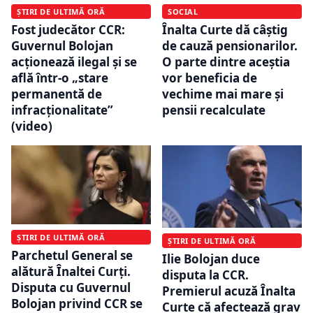
SOCIAL
ȘTIRI DE ULTIMĂ ORĂ
Înalta Curte dă câștig
Fost judecător CCR:
de cauză pensionarilor.
Guvernul Bolojan
O parte dintre aceștia
acționează ilegal și se
vor beneficia de
află într-o „stare
vechime mai mare și
permanentă de
pensii recalculate
infracționalitate”
(video)
ȘTIRI DE ULTIMĂ ORĂ
ȘTIRI DE ULTIMĂ ORĂ
Parchetul General se
Ilie Bolojan duce
alătură Înaltei Curți.
disputa la CCR.
Disputa cu Guvernul
Premierul acuză Înalta
Bolojan privind CCR se
Curte că afectează grav