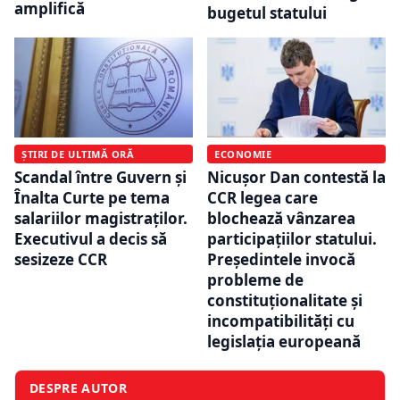
amplifică
bugetul statului
ȘTIRI DE ULTIMĂ ORĂ
ECONOMIE
Scandal între Guvern și
Nicușor Dan contestă la
Înalta Curte pe tema
CCR legea care
salariilor magistraților.
blochează vânzarea
Executivul a decis să
participațiilor statului.
sesizeze CCR
Președintele invocă
probleme de
constituționalitate și
incompatibilități cu
legislația europeană
DESPRE AUTOR