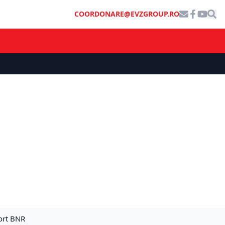
COORDONARE@EVZGROUP.RO
ort BNR