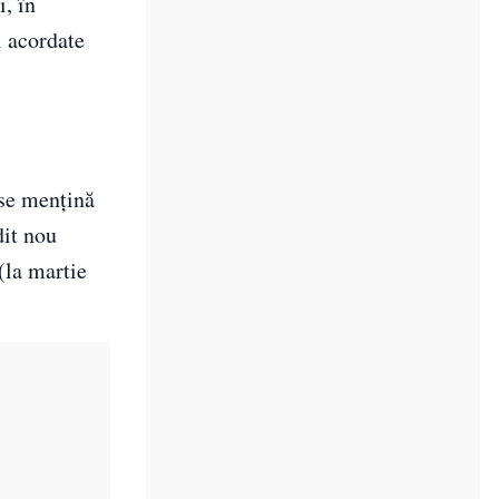
i, în
i acordate
 se menţină
dit nou
(la martie