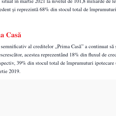
situat în martie 2021 la nivelul de 101,8 miliarde de le
cedent şi reprezintă 68% din stocul total de împrumutur
ma Casă
 semnificativ al creditelor „Prima Casă” a continuat să
descrescător, acestea reprezentând 18% din fluxul de cre
espectiv, 39% din stocul total de împrumuturi ipotecare 
rtie 2019.