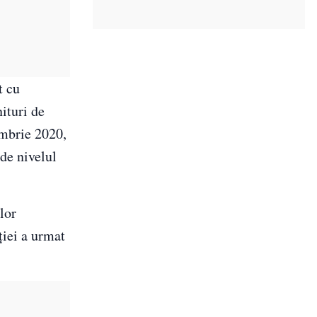
t cu
ituri de
embrie 2020,
 de nivelul
lor
ţiei a urmat