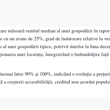
 care măsoară venitul median al unei gospodării în rapor
ţe cu un avans de 25%, grad de îndatorare relative la ven
 al unei gospodării tipice, potrivit datelor la luna dec
ţionarea unei locuinţe, înregistrând o îmbunătăţire faţă
fluctuat între 90% şi 100%, indicând o evoluţie a preţuri
ă a creşterii accesibilităţii, creditul nou acordat popula