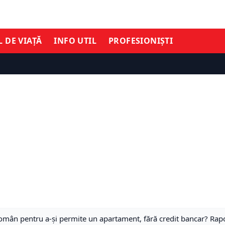
L DE VIAȚĂ
INFO UTIL
PROFESIONIȘTI
omân pentru a-și permite un apartament, fără credit bancar? Rap