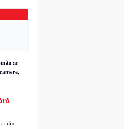
român ar
 camere,
ără
lor din