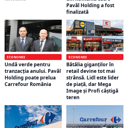
Pavăl Holding a fost
finalizată
ECONOMIE
ECONOMIE
Bătălia giganților în
Undă verde pentru
retail devine tot mai
tranzacția anului. Pavăl
strânsă. Lidl este lider
Holding poate prelua
de piață, dar Mega
Carrefour România
Image și Profi câștigă
teren