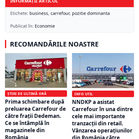
INFORMAȚII ARTICOL
Etichete:
business
,
carrefour
,
pozitie dominanta
Publicat în:
Economie
RECOMANDĂRILE NOASTRE
ȘTIRI DE ULTIMĂ ORĂ
INFO UTIL
Prima schimbare după
NNDKP a asistat
preluarea Carrefour de
Carrefour în una dintre
către frații Dedeman.
cele mai importante
Ce se întâmplă în
tranzacții din retail.
magazinele din
Vânzarea operațiunilor
România
din România către