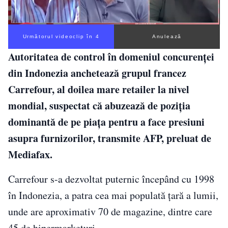
Următorul videoclip în 3
Anulează
Autoritatea de control în domeniul concurenţei
din Indonezia anchetează grupul francez
Carrefour, al doilea mare retailer la nivel
mondial, suspectat că abuzează de poziţia
dominantă de pe piaţa pentru a face presiuni
asupra furnizorilor, transmite AFP, preluat de
Mediafax.
Carrefour s-a dezvoltat puternic începând cu 1998
în Indonezia, a patra cea mai populată ţară a lumii,
unde are aproximativ 70 de magazine, dintre care
45 de hipermarketuri.