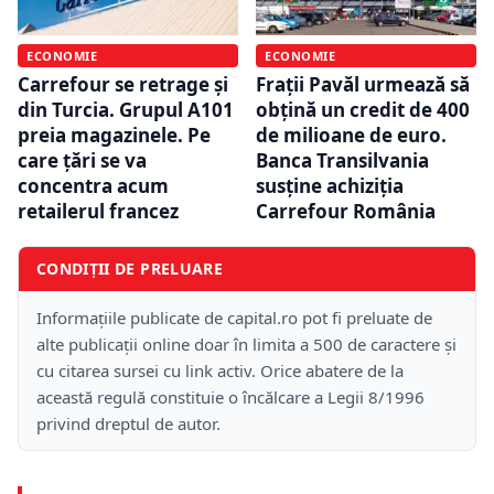
ECONOMIE
ECONOMIE
Carrefour se retrage și
Frații Pavăl urmează să
din Turcia. Grupul A101
obțină un credit de 400
preia magazinele. Pe
de milioane de euro.
care țări se va
Banca Transilvania
concentra acum
susține achiziția
retailerul francez
Carrefour România
CONDIȚII DE PRELUARE
Informațiile publicate de capital.ro pot fi preluate de
alte publicații online doar în limita a 500 de caractere și
cu citarea sursei cu link activ. Orice abatere de la
această regulă constituie o încălcare a Legii 8/1996
privind dreptul de autor.