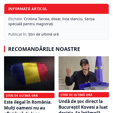
INFORMAȚII ARTICOL
Etichete:
Cristina Tarcea
,
dosar
,
livia stanciu
,
Secția
specială pentru magistrați
Publicat în:
Știri de ultimă oră
RECOMANDĂRILE NOASTRE
ȘTIRI DE ULTIMĂ ORĂ
ȘTIRI DE ULTIMĂ ORĂ
Undă de șoc direct la
Este ilegal în România.
București! Kovesi a luat
Mulți oameni nu au
decizia. Se întâmplă