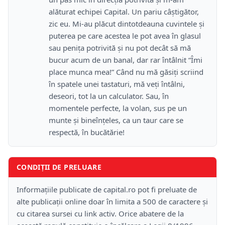
alăturat echipei Capital. Un pariu câştigător,
zic eu. Mi-au plăcut dintotdeauna cuvintele şi
puterea pe care acestea le pot avea în glasul
sau peniţa potrivită şi nu pot decât să mă
bucur acum de un banal, dar rar întâlnit “Îmi
place munca mea!” Când nu mă găsiţi scriind
în spatele unei tastaturi, mă veţi întâlni,
deseori, tot la un calculator. Sau, în
momentele perfecte, la volan, sus pe un
munte şi bineînţeles, ca un taur care se
respectă, în bucătărie!
CONDIȚII DE PRELUARE
Informațiile publicate de capital.ro pot fi preluate de
alte publicații online doar în limita a 500 de caractere și
cu citarea sursei cu link activ. Orice abatere de la