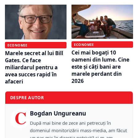
ECONOMIE
ECONOMIE
Cei mai bogați 10
Marele secret al lui Bill
oameni din lume. Cine
Gates. Ce face
este și câți bani are
miliardarul pentru a
marele perdant din
avea succes rapid în
2026
afaceri
DESPRE AUTOR
C
Bogdan Ungureanu
După mai bine de zece ani petrecuţi în
domeniul monitorizării mass-media, am făcut
un pas mic în direcţia potrivită şi m-am