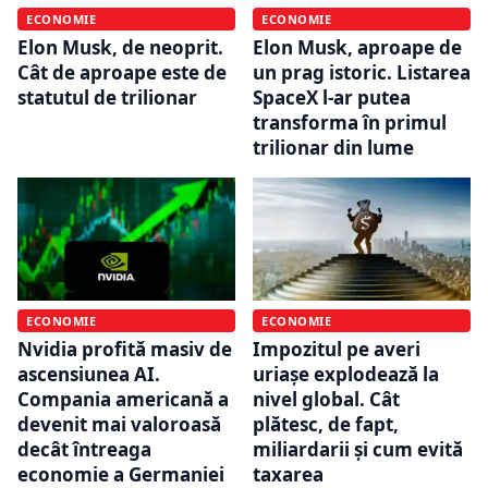
ECONOMIE
ECONOMIE
Elon Musk, de neoprit.
Elon Musk, aproape de
Cât de aproape este de
un prag istoric. Listarea
statutul de trilionar
SpaceX l-ar putea
transforma în primul
trilionar din lume
ECONOMIE
ECONOMIE
Nvidia profită masiv de
Impozitul pe averi
ascensiunea AI.
uriașe explodează la
Compania americană a
nivel global. Cât
devenit mai valoroasă
plătesc, de fapt,
decât întreaga
miliardarii și cum evită
economie a Germaniei
taxarea