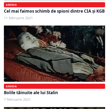
ARHIVA
Cel mai faimos schimb de spioni dintre CIA și KGB
11 februarie 2021
ARHIVA
Bolile tăinuite ale lui Stalin
7 februarie 2021