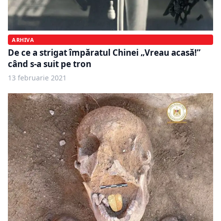
ARHIVA
De ce a strigat împăratul Chinei „Vreau acasă!”
când s-a suit pe tron
13 februarie 2021