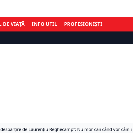
L DE VIAȚĂ
INFO UTIL
PROFESIONIȘTI
espărțire de Laurențiu Reghecampf: Nu mor caii când vor câinii