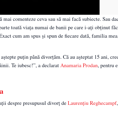
ă mai comenteze ceva sau să mai facă subiecte. Sau dac
parte toată viața numai de banii pe care i-ați obținut fă
Exact cum am spus și spun de fiecare dată, familia mea
i aștepte puțin până divorțăm. Că au așteptat 15 ani, cr
inii. Te iubesc!”, a declarat
Anamaria Prodan
, pentru 
va
ții despre presupusul divorț de
Laurențiu Reghecampf