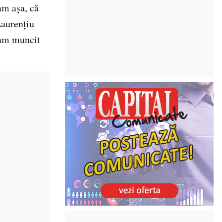
am așa, că
Laurențiu
t am muncit