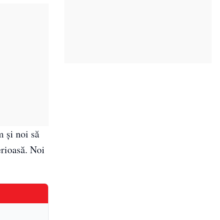
 și noi să
erioasă. Noi