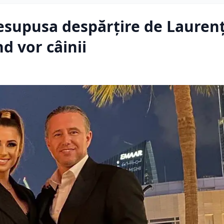
esupusa despărțire de Lauren
d vor câinii