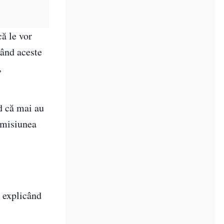
ă le vor
când aceste
,
ed că mai au
emisiunea
, explicând