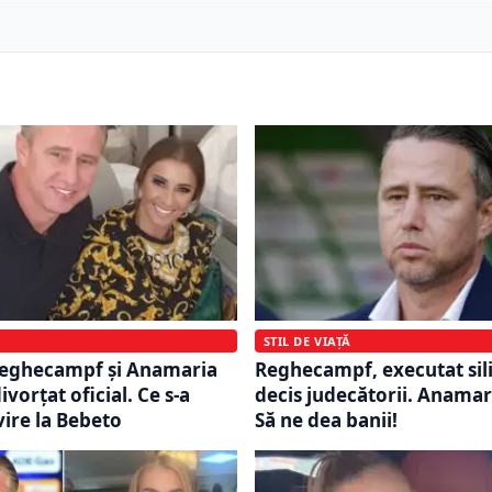
STIL DE VIAȚĂ
Reghecampf și Anamaria
Reghecampf, executat sili
vorțat oficial. Ce s-a
decis judecătorii. Anamar
vire la Bebeto
Să ne dea banii!