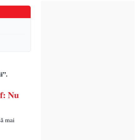
i”.
f: Nu
să mai