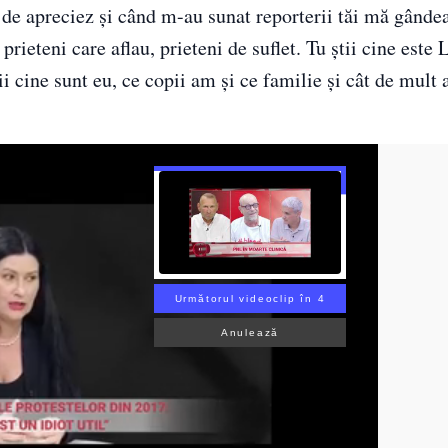
t de apreciez și când m-au sunat reporterii tăi mă gânde
prieteni care aflau, prieteni de suflet. Tu știi cine este 
tii cine sunt eu, ce copii am și ce familie și cât de mul
Următorul videoclip în 3
Anulează