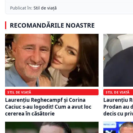
Publicat în:
Stil de viață
RECOMANDĂRILE NOASTRE
STIL DE VIAȚĂ
STIL DE VIAȚĂ
Laurențiu Reghecampf și Corina
Laurențiu 
Caciuc s-au logodit! Cum a avut loc
Prodan au di
cererea în căsătorie
decis cu pri