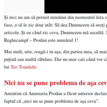
Și nici nu am să permit nimănui din momentul ăsta s
face, o să le zic doar atât: Să dea Dumnezeu să aveți 
articole. Și eu când zic ceva, Dumnezeu mă ascultă. 
Reghecampf – Prodan este numărul 1!
Mai mult, uite, roagă-i tu așa, din partea mea, să ma
puțină sau multă răbdare. Dar nu mor caii când vor câ
lui
Teo Trandafir
.
Nici nu se pune problema de așa ce
Amintim că Anamaria Prodan a făcut anterior declara
faptul că „nici nu se pune problema de așa ceva”.