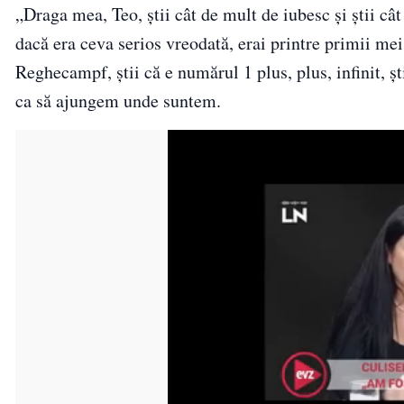
„Draga mea, Teo, știi cât de mult de iubesc și știi câ
dacă era ceva serios vreodată, erai printre primii mei 
Reghecampf, știi că e numărul 1 plus, plus, infinit, ș
ca să ajungem unde suntem.