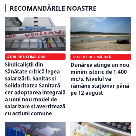
RECOMANDĂRILE NOASTRE
ȘTIRI DE ULTIMĂ ORĂ
ȘTIRI DE ULTIMĂ ORĂ
Sindicaliștii din
Dunărea atinge un nou
Sănătate critică legea
minim istoric de 1.400
salarizării. Sanitas și
mc/s. Nivelul va
Solidaritatea Sanitară
rămâne staționar până
cer adoptarea integrală
pe 12 august
a unui nou model de
salarizare și avertizează
cu acțiuni comune