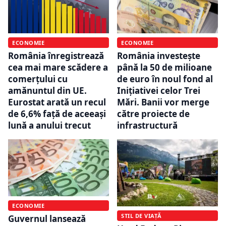
ECONOMIE
ECONOMIE
România înregistrează
România investește
cea mai mare scădere a
până la 50 de milioane
comerțului cu
de euro în noul fond al
amănuntul din UE.
Inițiativei celor Trei
Eurostat arată un recul
Mări. Banii vor merge
de 6,6% față de aceeași
către proiecte de
lună a anului trecut
infrastructură
ECONOMIE
STIL DE VIAȚĂ
Guvernul lansează