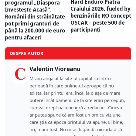
Hard Enduro Piatra
programul „Diaspora
Craiului 2026, fueled by
Investește Acasă”.
benzinăriile RO concept
Românii din străinătate
OSCAR – peste 500 de
pot primi granturi de
participanți
până la 200.000 de euro
pentru afaceri
DESPRE AUTOR
C
Valentin Vioreanu
M-am angajat la site-ul capital.ro într-o
perioadă în care online-ul aproape că nu
exista, iar printul era, încă, la o așa de mare
putere încât oamenii de la site erau percepuți,
cumva, drept oaia neagră a redacției. Cineva
ar putea spune că am fost un om cu viziune,
care știa că epoca printului va apune. Ei bine,
nu, n-am fost. Nu m-aș fi gândit niciodată că