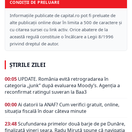
CONDIȚII DE PRELUARE
Informațiile publicate de capital.ro pot fi preluate de
alte publicații online doar în limita a 500 de caractere și
cu citarea sursei cu link activ. Orice abatere de la
această regulă constituie o încălcare a Legii 8/1996
privind dreptul de autor.
ȘTIRILE ZILEI
00:05
UPDATE. România evită retrogradarea în
categoria „junk” după evaluarea Moody’s. Agenția a
reconfirmat ratingul suveran la Baa3
00:00
Ai datorii la ANAF? Cum verifici gratuit, online,
situația fiscală în doar câteva minute
23:48
Scufundarea primelor două barje de pe Dunăre,
finalizată vineri seara. Radu Miruță spune că navigația