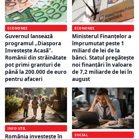
ECONOMIE
ECONOMIE
Guvernul lansează
Ministerul Finanțelor a
programul „Diaspora
împrumutat peste 1
Investește Acasă”.
miliard de lei de la
Românii din străinătate
bănci. Statul pregătește
pot primi granturi de
noi finanțări în valoare
până la 200.000 de euro
de 7,2 miliarde de lei în
pentru afaceri
august
INFO UTIL
SOCIAL
România investește în