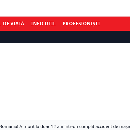
L DE VIAȚĂ
INFO UTIL
PROFESIONIȘTI
n România! A murit la doar 12 ani într-un cumplit accident de mași