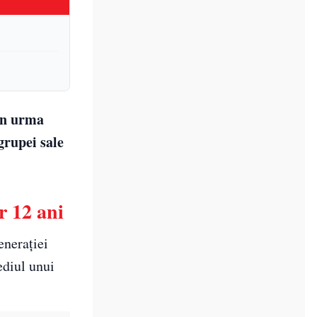
 în urma
grupei sale
r 12 ani
enerației
ediul unui