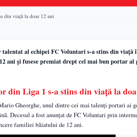
s din viață la doar 12 ani
 talentat al echipei FC Voluntari s-a stins din viață
12 ani și fusese premiat drept cel mai bun portar al 
r din Liga 1 s-a stins din viață la doa
ario Gheorghe, unul dintre cei mai talenți portari ai g
șină. Decesul a fost anunțat de FC Voluntari prin interm
cere familiei băiatului de 12 ani.