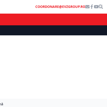
COORDONARE@EVZGROUP.RO
nă