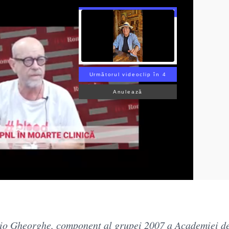
Următorul videoclip în 3
Anulează
ario Gheorghe, component al grupei 2007 a Academiei d