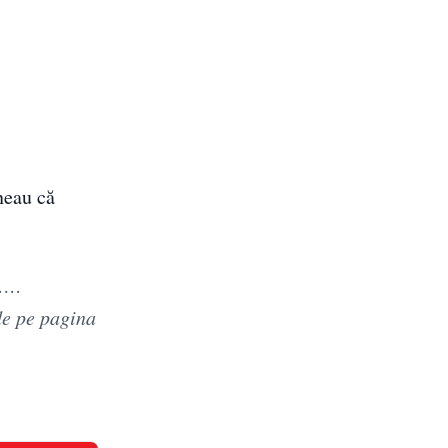
neau că
n……
de pe pagina