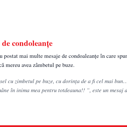
e de condoleanțe
 au postat mai multe mesaje de condoaleanțe în care spu
d că mereu avea zâmbetul pe buze.
esel cu zimbetul pe buze, cu dorința de a fi cel mai bu
âne în inima mea pentru totdeauna!! ”, este un mesaj 