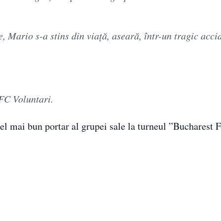
e, Mario s-a stins din viață, aseară, într-un tragic acci
FC Voluntari.
l mai bun portar al grupei sale la turneul ”Bucharest F