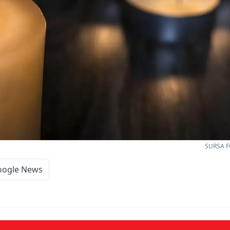
SURSA F
oogle News