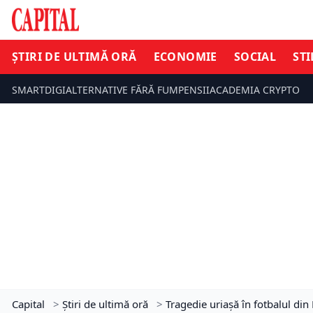
ȘTIRI DE ULTIMĂ ORĂ
ECONOMIE
SOCIAL
STI
SMARTDIGI
ALTERNATIVE FĂRĂ FUM
PENSII
ACADEMIA CRYPTO
Capital
>
Știri de ultimă oră
>
Tragedie uriașă în fotbalul di