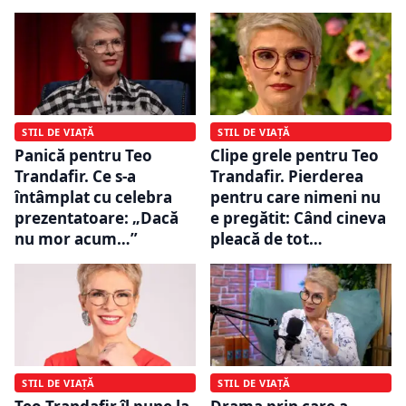
STIL DE VIAȚĂ
STIL DE VIAȚĂ
Panică pentru Teo
Clipe grele pentru Teo
Trandafir. Ce s-a
Trandafir. Pierderea
întâmplat cu celebra
pentru care nimeni nu
prezentatoare: „Dacă
e pregătit: Când cineva
nu mor acum…”
pleacă de tot…
STIL DE VIAȚĂ
STIL DE VIAȚĂ