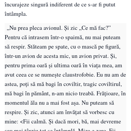
încurajeze singură indiferent de ce s-ar fi putut
întâmpla.
„Nu prea pleca avionul. Și zic „Ce mă fac?”
Pentru că intrasem într-o spaimă, nu mai puteam
să respir. Stăteam pe spate, cu o mască pe figură,
într-un avion de acesta mic, un avion privat. Și,
pentru prima oară și ultima oară în viața mea, am
avut ceea ce se numește claustrofobie. Eu nu am de
astea, poți să mă bagi în coviltir, tragic coviltirul,
mă bagi în pământ, n-am nicio treabă. Frățioare, în
momentul ăla nu a mai fost așa. Nu puteam să
respire. Și zic, atunci am învățat să vorbesc cu
mine: <Fii calmă. Și dacă mori, bă, mai devreme
sau mai târziu tot se întâmplă. Miza e zero. Fii