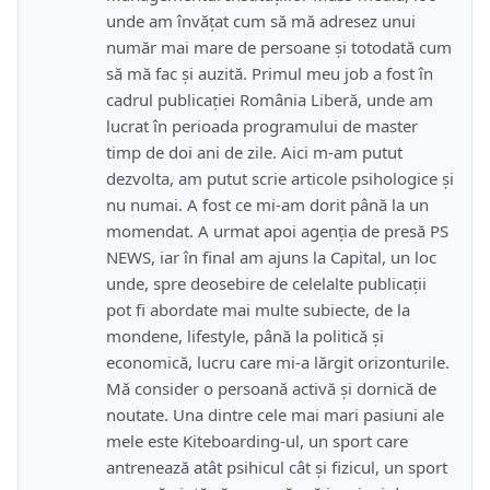
unde am învățat cum să mă adresez unui
număr mai mare de persoane și totodată cum
să mă fac și auzită. Primul meu job a fost în
cadrul publicației România Liberă, unde am
lucrat în perioada programului de master
timp de doi ani de zile. Aici m-am putut
dezvolta, am putut scrie articole psihologice și
nu numai. A fost ce mi-am dorit până la un
momendat. A urmat apoi agenția de presă PS
NEWS, iar în final am ajuns la Capital, un loc
unde, spre deosebire de celelalte publicații
pot fi abordate mai multe subiecte, de la
mondene, lifestyle, până la politică și
economică, lucru care mi-a lărgit orizonturile.
Mă consider o persoană activă și dornică de
noutate. Una dintre cele mai mari pasiuni ale
mele este Kiteboarding-ul, un sport care
antrenează atât psihicul cât și fizicul, un sport