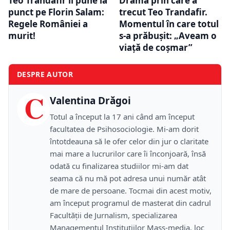
Drama prin care a
Teo Trandafir îl pune la
trecut Teo Trandafir.
punct pe Florin Salam:
Momentul în care totul
Regele României a
s-a prăbușit: „Aveam o
murit!
viață de coșmar”
DESPRE AUTOR
C
Valentina Drăgoi
Totul a început la 17 ani când am început
facultatea de Psihosociologie. Mi-am dorit
întotdeauna să le ofer celor din jur o claritate
mai mare a lucrurilor care îi înconjoară, însă
odată cu finalizarea studiilor mi-am dat
seama că nu mă pot adresa unui număr atât
de mare de persoane. Tocmai din acest motiv,
am început programul de masterat din cadrul
Facultății de Jurnalism, specializarea
Managementul Instituțiilor Mass-media, loc