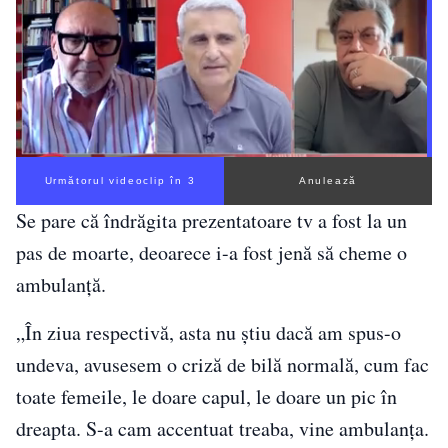
Următorul videoclip în 2
Anulează
Se pare că îndrăgita prezentatoare tv a fost la un
pas de moarte, deoarece i-a fost jenă să cheme o
ambulanță.
„În ziua respectivă, asta nu știu dacă am spus-o
undeva, avusesem o criză de bilă normală, cum fac
toate femeile, le doare capul, le doare un pic în
dreapta. S-a cam accentuat treaba, vine ambulanța.