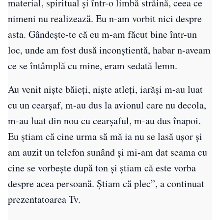
material, spiritual și într-o limbă străină, ceea ce
nimeni nu realizează. Eu n-am vorbit nici despre
asta. Gândește-te că eu m-am făcut bine într-un
loc, unde am fost dusă inconștientă, habar n-aveam
ce se întâmplă cu mine, eram sedată lemn.
Au venit niște băieți, niște atleți, iarăși m-au luat
cu un cearșaf, m-au dus la avionul care nu decola,
m-au luat din nou cu cearșaful, m-au dus înapoi.
Eu știam că cine urma să mă ia nu se lasă ușor și
am auzit un telefon sunând și mi-am dat seama cu
cine se vorbește după ton și știam că este vorba
despre acea persoană. Știam că plec”, a continuat
prezentatoarea Tv.