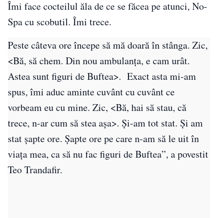
Îmi face cocteilul ăla de ce se făcea pe atunci, No-
Spa cu scobutil. Îmi trece.
Peste câteva ore începe să mă doară în stânga. Zic,
<Bă, să chem. Din nou ambulanța, e cam urât.
Astea sunt figuri de Buftea>. Exact asta mi-am
spus, îmi aduc aminte cuvânt cu cuvânt ce
vorbeam eu cu mine. Zic, <Bă, hai să stau, că
trece, n-ar cum să stea așa>. Și-am tot stat. Și am
stat șapte ore. Șapte ore pe care n-am să le uit în
viața mea, ca să nu fac figuri de Buftea”, a povestit
Teo Trandafir.