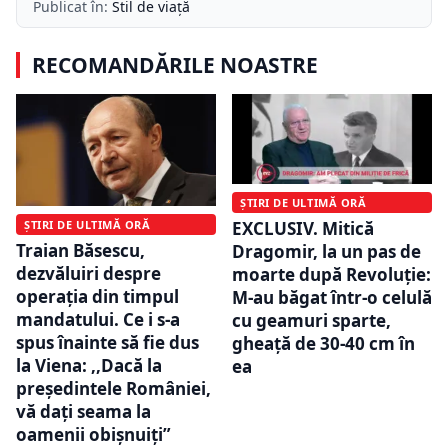
Publicat în:
Stil de viață
RECOMANDĂRILE NOASTRE
ȘTIRI DE ULTIMĂ ORĂ
EXCLUSIV. Mitică
ȘTIRI DE ULTIMĂ ORĂ
Traian Băsescu,
Dragomir, la un pas de
dezvăluiri despre
moarte după Revoluție:
operația din timpul
M-au băgat într-o celulă
mandatului. Ce i s-a
cu geamuri sparte,
spus înainte să fie dus
gheață de 30-40 cm în
la Viena: ,,Dacă la
ea
președintele României,
vă dați seama la
oamenii obișnuiți”