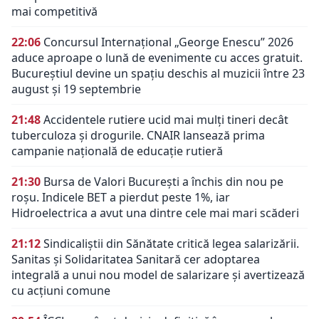
mai competitivă
22:06
Concursul Internațional „George Enescu” 2026
aduce aproape o lună de evenimente cu acces gratuit.
Bucureștiul devine un spațiu deschis al muzicii între 23
august și 19 septembrie
21:48
Accidentele rutiere ucid mai mulți tineri decât
tuberculoza și drogurile. CNAIR lansează prima
campanie națională de educație rutieră
21:30
Bursa de Valori București a închis din nou pe
roșu. Indicele BET a pierdut peste 1%, iar
Hidroelectrica a avut una dintre cele mai mari scăderi
21:12
Sindicaliștii din Sănătate critică legea salarizării.
Sanitas și Solidaritatea Sanitară cer adoptarea
integrală a unui nou model de salarizare și avertizează
cu acțiuni comune