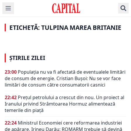
ȘTIRI DE ULTIMĂ ORĂ
ȘTIRI DE ULTIMĂ ORĂ
Anthony Fauci: Noul
Bomba zilei: Județul în
COVID produce mai
care cazurile noi de
multe decese. Ce
COVID-19 s-au triplat
ETICHETĂ: TULPINA MAREA BRITANIE
persoane sunt vizate
într-o singură zi!
ȘTIRILE ZILEI
23:00
Populația nu va fi afectată de eventualele limitări
de consum de energie. Cristian Bușoi: Nu se vor face
limitări de consum către consumatorii casnici
22:42
Prețul petrolului a crescut din nou. Un proiect al
Iranului privind Strâmtoarea Hormuz alimentează
temerile din piață
22:24
Ministrul Economiei cere reformarea industriei
de apărare. Irineu Darău: ROMARM trebuie să devină