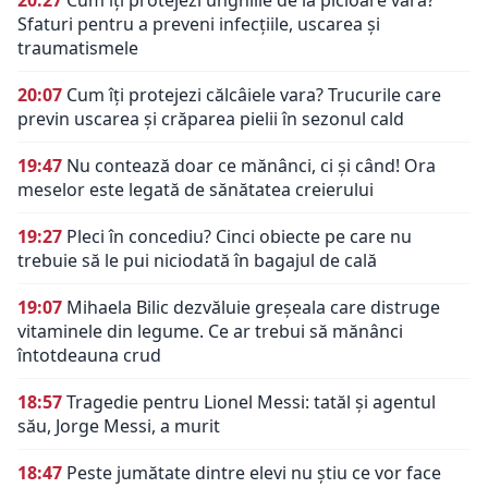
20:27
Cum îți protejezi unghiile de la picioare vara?
Sfaturi pentru a preveni infecțiile, uscarea și
traumatismele
20:07
Cum îți protejezi călcâiele vara? Trucurile care
previn uscarea și crăparea pielii în sezonul cald
19:47
Nu contează doar ce mănânci, ci și când! Ora
meselor este legată de sănătatea creierului
19:27
Pleci în concediu? Cinci obiecte pe care nu
trebuie să le pui niciodată în bagajul de cală
19:07
Mihaela Bilic dezvăluie greșeala care distruge
vitaminele din legume. Ce ar trebui să mănânci
întotdeauna crud
18:57
Tragedie pentru Lionel Messi: tatăl și agentul
său, Jorge Messi, a murit
18:47
Peste jumătate dintre elevi nu știu ce vor face