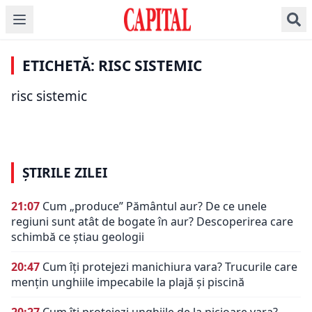
Georgescu (BNR):
ECONOMIE
‘Prima Casă’, la pragul
Avertismentul BNR! S-
de alertă al riscului
a identificat un nou
sistemic. Ar trebui să
ETICHETĂ: RISC SISTEMIC
risc de nivel ridicat.
ȘTIRI DE ULTIMĂ ORĂ
beneficieze numai cei
Previziuni sumbre
cu venituri sub 4.000
risc sistemic
Centru pentru
pentru 2022
lei
prevenirea crizelor
ȘTIRILE ZILEI
21:07
Cum „produce” Pământul aur? De ce unele
regiuni sunt atât de bogate în aur? Descoperirea care
schimbă ce știau geologii
20:47
Cum îți protejezi manichiura vara? Trucurile care
mențin unghiile impecabile la plajă și piscină