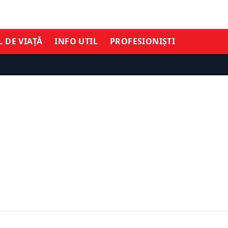
L DE VIAȚĂ
INFO UTIL
PROFESIONIȘTI
ȘTIRI DE ULTIMĂ ORĂ