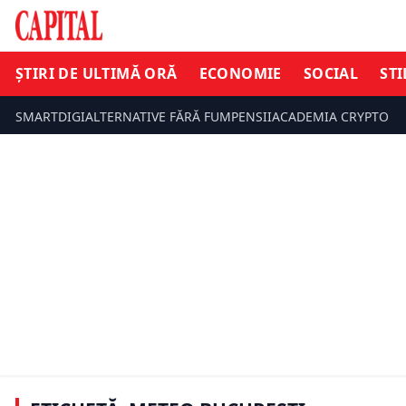
ȘTIRI DE ULTIMĂ ORĂ
ECONOMIE
SOCIAL
STI
SMARTDIGI
ALTERNATIVE FĂRĂ FUM
PENSII
ACADEMIA CRYPTO
ȘTIRI DE ULTIMĂ ORĂ