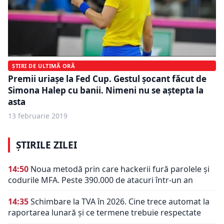
ȘTIRI DE ULTIMĂ ORĂ
Premii uriașe la Fed Cup. Gestul șocant făcut de
Simona Halep cu banii. Nimeni nu se aștepta la
asta
13 februarie 2019
ȘTIRILE ZILEI
14:50
Noua metodă prin care hackerii fură parolele și
codurile MFA. Peste 390.000 de atacuri într-un an
14:35
Schimbare la TVA în 2026. Cine trece automat la
raportarea lunară și ce termene trebuie respectate