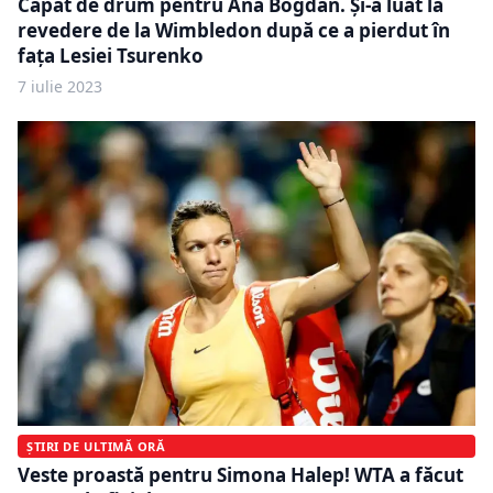
Capăt de drum pentru Ana Bogdan. Și-a luat la
revedere de la Wimbledon după ce a pierdut în
fața Lesiei Tsurenko
7 iulie 2023
ȘTIRI DE ULTIMĂ ORĂ
Veste proastă pentru Simona Halep! WTA a făcut