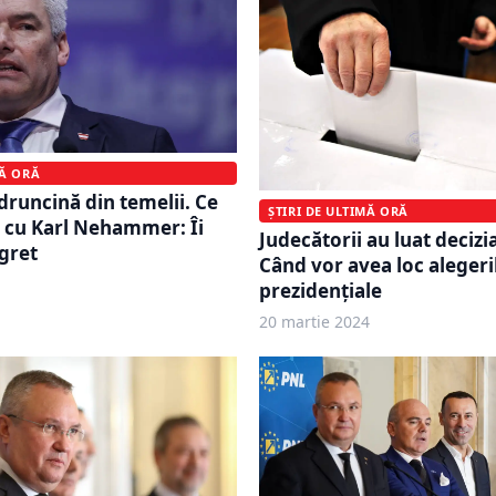
MĂ ORĂ
druncină din temelii. Ce
ȘTIRI DE ULTIMĂ ORĂ
 cu Karl Nehammer: Îi
Judecătorii au luat decizia
gret
Când vor avea loc alegeri
prezidențiale
20 martie 2024