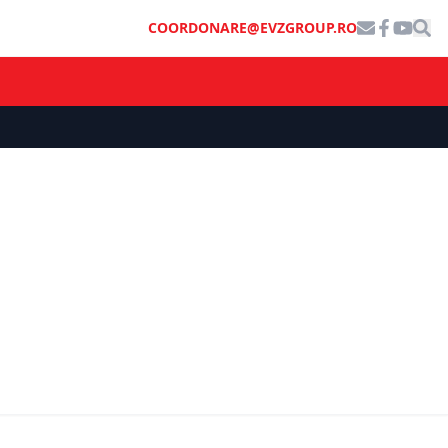
COORDONARE@EVZGROUP.RO
ȘTIRI DE ULTIMĂ ORĂ
rs către
ază
Călin Georgescu aruncă în aer
Rep.
scena politică: E o dovadă clară a