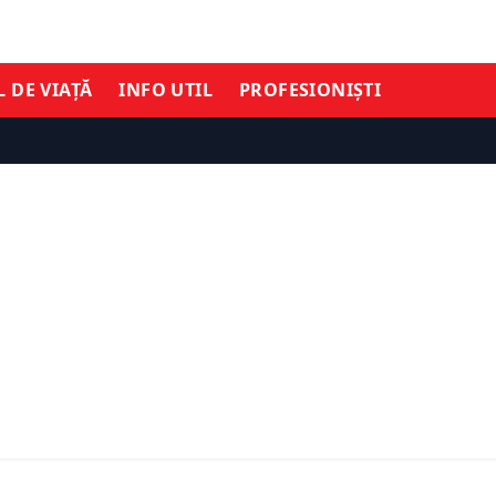
L DE VIAȚĂ
INFO UTIL
PROFESIONIȘTI
ȘTIRI DE ULTIMĂ ORĂ
TIMĂ ORĂ
Emmanuel Macron, discu
 Țoiu despre Visa Waiver.
națiune: Rusia influențe
ic: Un nor de ceață în
alegerile din România și 