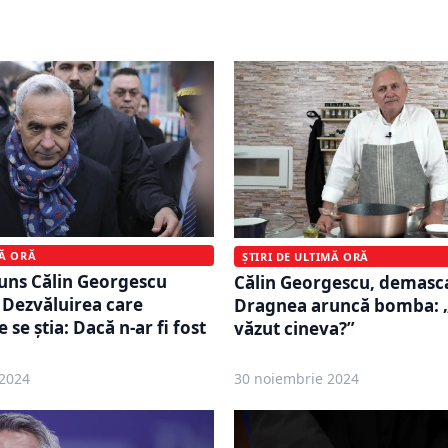
istresei USR
Moldova
MĂ ORĂ
ȘTIRI DE ULTIMĂ ORĂ
juns Călin Georgescu
Călin Georgescu, demasca
 Dezvăluirea care
Dragnea aruncă bomba: 
 se știa: Dacă n-ar fi fost
văzut cineva?”
2024
30 noiembrie 2024