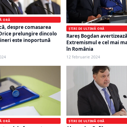
MĂ ORĂ
ucă, despre comasarea
ȘTIRI DE ULTIMĂ ORĂ
 Orice prelungire dincolo
Rareș Bogdan avertizează
vineri este inoportună
Extremismul e cel mai ma
în România
024
12 februarie 2024
MĂ ORĂ
ȘTIRI DE ULTIMĂ ORĂ