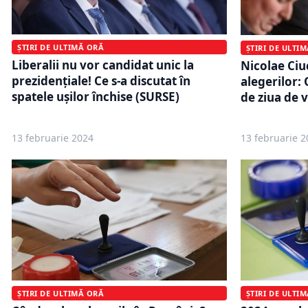
ȘTIRI DE ULTIMĂ ORĂ
ȘTIRI DE ULTI
Liberalii nu vor candidat unic la
Nicolae Ci
prezidențiale! Ce s-a discutat în
alegerilor:
spatele ușilor închise (SURSE)
de ziua de 
13 februarie 2024
13 februarie 2
ȘTIRI DE ULTI
ȘTIRI DE ULTIMĂ ORĂ