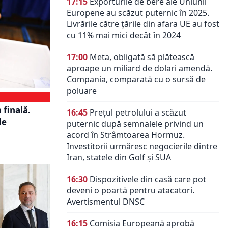
17:15
Exporturile de bere ale Uniunii
Europene au scăzut puternic în 2025.
Livrările către țările din afara UE au fost
cu 11% mai mici decât în 2024
17:00
Meta, obligată să plătească
aproape un miliard de dolari amendă.
Compania, comparată cu o sursă de
poluare
 finală.
16:45
Prețul petrolului a scăzut
le
puternic după semnalele privind un
acord în Strâmtoarea Hormuz.
Investitorii urmăresc negocierile dintre
Iran, statele din Golf și SUA
16:30
Dispozitivele din casă care pot
deveni o poartă pentru atacatori.
Avertismentul DNSC
16:15
Comisia Europeană aprobă