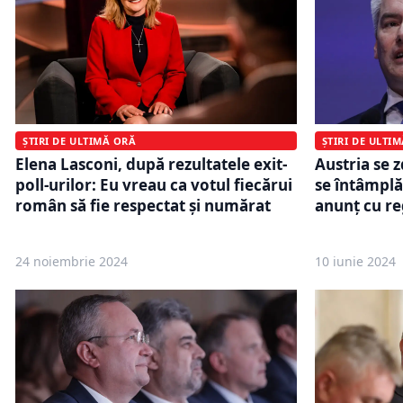
ȘTIRI DE ULTI
ȘTIRI DE ULTIMĂ ORĂ
Austria se z
Elena Lasconi, după rezultatele exit-
se întâmplă
poll-urilor: Eu vreau ca votul fiecărui
anunț cu re
român să fie respectat și numărat
24 noiembrie 2024
10 iunie 2024