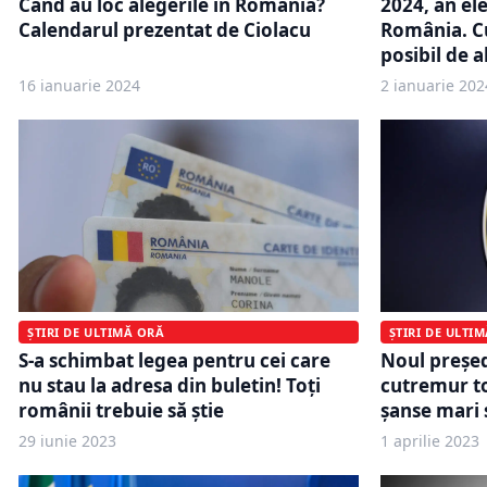
2024, an el
Când au loc alegerile în România?
România. C
Calendarul prezentat de Ciolacu
posibil de a
16 ianuarie 2024
2 ianuarie 202
ȘTIRI DE ULTIMĂ ORĂ
ȘTIRI DE ULTI
S-a schimbat legea pentru cei care
Noul președ
nu stau la adresa din buletin! Toți
cutremur to
românii trebuie să știe
șanse mari 
29 iunie 2023
1 aprilie 2023