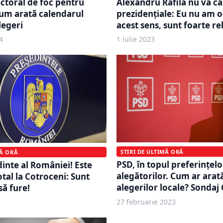
ectoral de foc pentru
Alexandru Rafila nu va ca
um arată calendarul
prezidențiale: Eu nu am o 
legeri
acest sens, sunt foarte re
4
1 iulie 2023
ȘTIRI DE ULTIMĂ ORĂ
MĂ ORĂ
PSD, în topul preferințelo
inte al României! Este
alegătorilor. Cum ar arată
tal la Cotroceni: Sunt
alegerilor locale? Sondaj
să fure!
27 februarie 2023