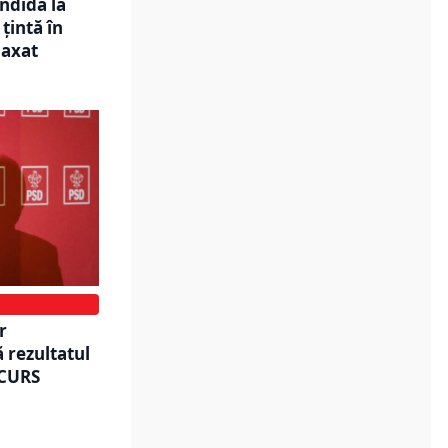
ndida la
ţintă în
laxat
r
 rezultatul
 CURS