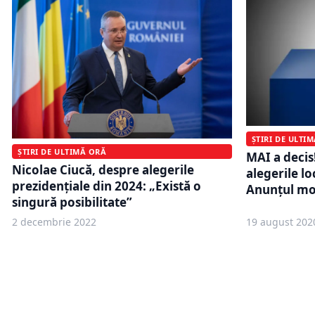
ȘTIRI DE ULTI
ȘTIRI DE ULTIMĂ ORĂ
MAI a decis
Nicolae Ciucă, despre alegerile
alegerile l
prezidențiale din 2024: „Există o
Anunțul mo
singură posibilitate”
2 decembrie 2022
19 august 202