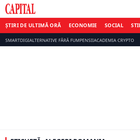
ȘTIRI DE ULTIMĂ ORĂ
ECONOMIE
SOCIAL
STI
SMARTDIGI
ALTERNATIVE FĂRĂ FUM
PENSII
ACADEMIA CRYPTO
ȘTIRI DE ULTIMĂ ORĂ
ȘTIRI DE UL
Nicușor Dan explică ascensiunea
Gafa Oanei
AUR: Oamenii nu sunt extremiști, ci
Dan Andron