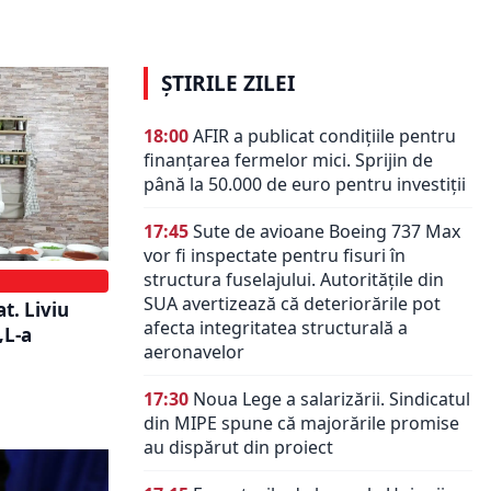
fraudei comise!
ȘTIRILE ZILEI
18:00
AFIR a publicat condițiile pentru
finanțarea fermelor mici. Sprijin de
până la 50.000 de euro pentru investiții
17:45
Sute de avioane Boeing 737 Max
vor fi inspectate pentru fisuri în
structura fuselajului. Autoritățile din
SUA avertizează că deteriorările pot
t. Liviu
afecta integritatea structurală a
„L-a
aeronavelor
17:30
Noua Lege a salarizării. Sindicatul
din MIPE spune că majorările promise
au dispărut din proiect