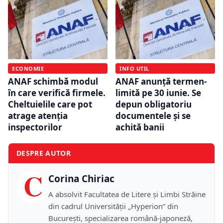
ECONOMIE
INFO UTIL
ANAF schimbă modul
ANAF anunță termen-
în care verifică firmele.
limită pe 30 iunie. Se
Cheltuielile care pot
depun obligatoriu
atrage atenția
documentele și se
inspectorilor
achită banii
DESPRE AUTOR
C
Corina Chiriac
A absolvit Facultatea de Litere și Limbi Străine
din cadrul Universității „Hyperion” din
București, specializarea română-japoneză,