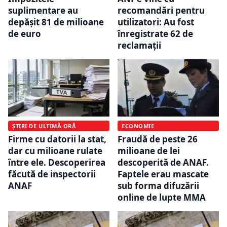
suplimentare au
recomandări pentru
depășit 81 de milioane
utilizatori: Au fost
de euro
înregistrate 62 de
reclamații
ȘTIRI DE ULTIMĂ ORĂ
ECONOMIE
Firme cu datorii la stat,
Fraudă de peste 26
dar cu milioane rulate
milioane de lei
între ele. Descoperirea
descoperită de ANAF.
făcută de inspectorii
Faptele erau mascate
ANAF
sub forma difuzării
online de lupte MMA