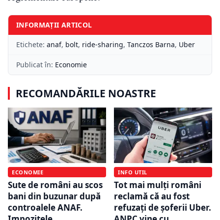
INFORMAȚII ARTICOL
Etichete:
anaf
,
bolt
,
ride-sharing
,
Tanczos Barna
,
Uber
Publicat în:
Economie
RECOMANDĂRILE NOASTRE
ECONOMIE
INFO UTIL
Sute de români au scos
Tot mai mulți români
bani din buzunar după
reclamă că au fost
controalele ANAF.
refuzați de șoferii Uber.
Impozitele
ANPC vine cu