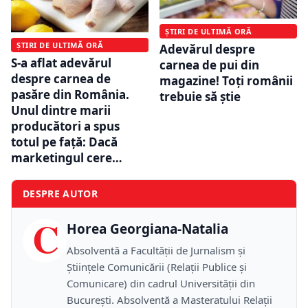
ȘTIRI DE ULTIMĂ ORĂ
ȘTIRI DE ULTIMĂ ORĂ
Adevărul despre
S-a aflat adevărul
carnea de pui din
despre carnea de
magazine! Toți românii
pasăre din România.
trebuie să știe
Unul dintre marii
producători a spus
totul pe față: Dacă
marketingul cere…
DESPRE AUTOR
C
Horea Georgiana-Natalia
Absolventă a Facultății de Jurnalism și
Științele Comunicării (Relații Publice și
Comunicare) din cadrul Universității din
București. Absolventă a Masteratului Relații