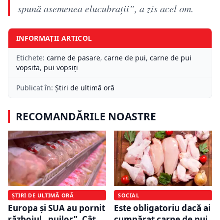
spună asemenea elucubrații”, a zis acel om.
INFORMAȚII ARTICOL
Etichete:
carne de pasare
,
carne de pui
,
carne de pui
vopsita
,
pui vopsiți
Publicat în:
Știri de ultimă oră
RECOMANDĂRILE NOASTRE
SOCIAL
ȘTIRI DE ULTIMĂ ORĂ
Este obligatoriu dacă ai
Europa și SUA au pornit
cumpărat carne de pui
războiul „puilor”. Cât