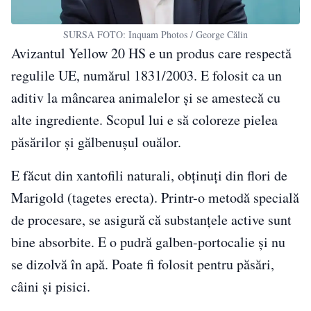
SURSA FOTO: Inquam Photos / George Călin
Avizantul Yellow 20 HS e un produs care respectă
regulile UE, numărul 1831/2003. E folosit ca un
aditiv la mâncarea animalelor și se amestecă cu
alte ingrediente. Scopul lui e să coloreze pielea
păsărilor și gălbenușul ouălor.
E făcut din xantofili naturali, obținuți din flori de
Marigold (tagetes erecta). Printr-o metodă specială
de procesare, se asigură că substanțele active sunt
bine absorbite. E o pudră galben-portocalie și nu
se dizolvă în apă. Poate fi folosit pentru păsări,
câini și pisici.