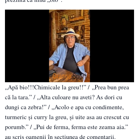
„Apă bio!!!Chimicale la greu!!” / „Prea bun prea
că la tara.” / „Alta culoare nu aveti? As dori cu
dungi ca zebra!” / „Acolo e apa cu condimente,
turmeric și curry la greu, și uite asa au crescut cu
porumb.” / „Pui de ferma, ferma este zeama aia.”
au scris oamenii în secțiunea de comentarii.