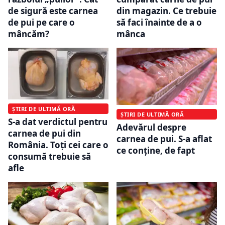
din magazin. Ce trebuie
de sigură este carnea
să faci înainte de a o
de pui pe care o
mânca
mâncăm?
ȘTIRI DE ULTIMĂ ORĂ
ȘTIRI DE ULTIMĂ ORĂ
S-a dat verdictul pentru
Adevărul despre
carnea de pui din
carnea de pui. S-a aflat
România. Toți cei care o
ce conține, de fapt
consumă trebuie să
afle