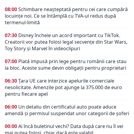
08:00
Schimbare neașteptată pentru cei care cumpără
locuințe noi. Ce se întâmplă cu TVA-ul redus după
termenul-limită
07:30
Disney încheie un acord important cu TikTok.
Creatorii vor putea folosi legal secvențe din Star Wars,
Toy Story și Marvel în videoclipuri
07:00
Plată impusă prin lege pentru românii care stau
la bloc. Aceste sume devin obligații pentru proprietari
06:30
Țara UE care interzice apelurile comerciale
nesolicitate. Amenzile pot ajunge la 375.000 de euro
pentru fiecare apel
06:00
Un detaliu din certificatul auto poate aduce
amendă și permisul suspendat unor categorii de șoferi
00:00
Ai încă buletinul vechi? Data după care nu îl vei
mai putea folosi, chiar dacă este valabil