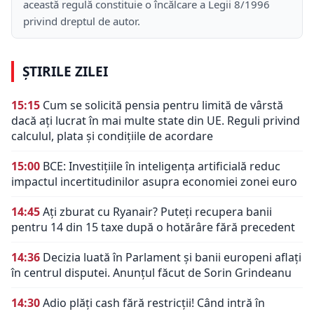
această regulă constituie o încălcare a Legii 8/1996
privind dreptul de autor.
ȘTIRILE ZILEI
15:15
Cum se solicită pensia pentru limită de vârstă
dacă ați lucrat în mai multe state din UE. Reguli privind
calculul, plata și condițiile de acordare
15:00
BCE: Investițiile în inteligența artificială reduc
impactul incertitudinilor asupra economiei zonei euro
14:45
Ați zburat cu Ryanair? Puteți recupera banii
pentru 14 din 15 taxe după o hotărâre fără precedent
14:36
Decizia luată în Parlament și banii europeni aflați
în centrul disputei. Anunțul făcut de Sorin Grindeanu
14:30
Adio plăți cash fără restricții! Când intră în