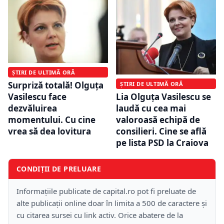
ȘTIRI DE ULTIMĂ ORĂ
Surpriză totală! Olguța
ȘTIRI DE ULTIMĂ ORĂ
Vasilescu face
Lia Olguța Vasilescu se
dezvăluirea
laudă cu cea mai
momentului. Cu cine
valoroasă echipă de
vrea să dea lovitura
consilieri. Cine se află
pe lista PSD la Craiova
CONDIȚII DE PRELUARE
Informațiile publicate de capital.ro pot fi preluate de
alte publicații online doar în limita a 500 de caractere și
cu citarea sursei cu link activ. Orice abatere de la