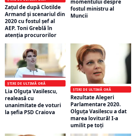
momentului despre
Zațul de după Clotilde
fostul ministru al
Armand și scenariul din
Muncii
2020 cu fostul șef al
AEP. Toni Greblă în
atenția procurorilor
ȘTIRI DE ULTIMĂ ORĂ
ȘTIRI DE ULTIMĂ ORĂ
Lia Olguța Vasilescu,
Rezultate Alegeri
realeasă cu
Parlamentare 2020.
unanimitate de voturi
Olguța Vasilescu a dat
la șefia PSD Craiova
marea lovitură! I-a
umilit pe toți