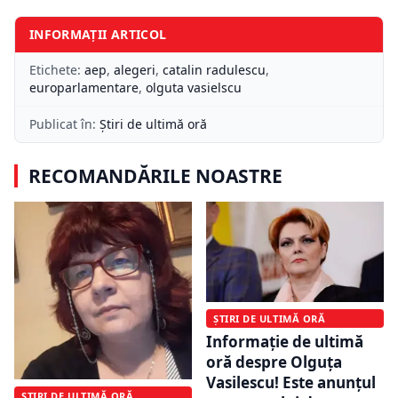
INFORMAȚII ARTICOL
Etichete:
aep
,
alegeri
,
catalin radulescu
,
europarlamentare
,
olguta vasielscu
Publicat în:
Știri de ultimă oră
RECOMANDĂRILE NOASTRE
ȘTIRI DE ULTIMĂ ORĂ
Informație de ultimă
oră despre Olguța
Vasilescu! Este anunțul
ȘTIRI DE ULTIMĂ ORĂ