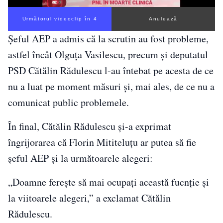
Următorul videoclip în 3
Anulează
Șeful AEP a admis că la scrutin au fost probleme,
astfel încât Olguța Vasilescu, precum și deputatul
PSD Cătălin Rădulescu l-au întebat pe acesta de ce
nu a luat pe moment măsuri și, mai ales, de ce nu a
comunicat public problemele.
În final, Cătălin Rădulescu și-a exprimat
îngrijorarea că Florin Mititeluțu ar putea să fie
șeful AEP și la următoarele alegeri:
„Doamne ferește să mai ocupați această fucnție și
la viitoarele alegeri,” a exclamat Cătălin
Rădulescu.