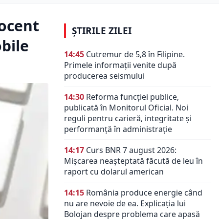
rocent
ȘTIRILE ZILEI
bile
14:45
Cutremur de 5,8 în Filipine.
Primele informații venite după
producerea seismului
14:30
Reforma funcției publice,
publicată în Monitorul Oficial. Noi
reguli pentru carieră, integritate și
performanță în administrație
14:17
Curs BNR 7 august 2026:
Mișcarea neașteptată făcută de leu în
raport cu dolarul american
14:15
România produce energie când
nu are nevoie de ea. Explicația lui
Bolojan despre problema care apasă