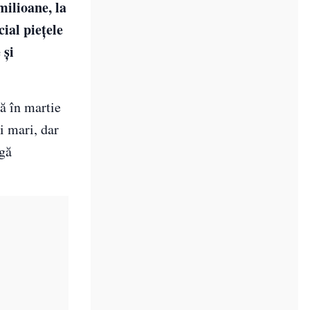
milioane, la
ial piețele
 și
ă în martie
i mari, dar
igă