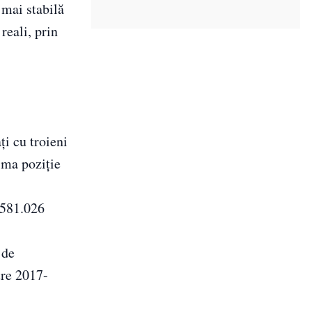
 mai stabilă
reali, prin
ți cu troieni
ima poziție
.581.026
 de
tre 2017-