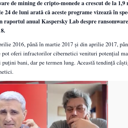
ware de mining de cripto-monede a crescut de la 1,9 
le 24 de luni arată că aceste programe vizează în spec
 din raportul anual Kaspersky Lab despre ransomware
8.
rilie 2016, până în martie 2017 și din aprilie 2017, pân
ot oferi infractorilor cibernetici venituri potențial ma
 puțini bani, dar pe termen lung. Această tendință câșt
etici.