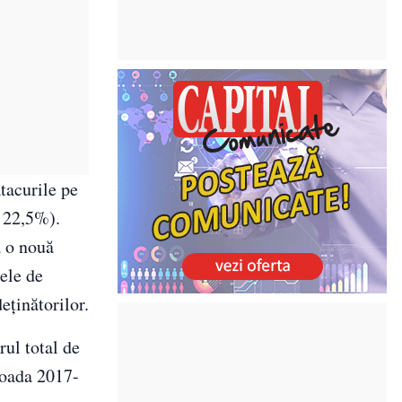
tacurile pe
v 22,5%).
ă o nouă
ele de
eținătorilor.
ul total de
rioada 2017-