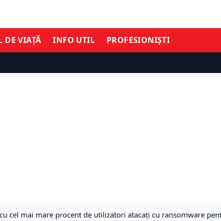
L DE VIAȚĂ
INFO UTIL
PROFESIONIȘTI
i cu cel mai mare procent de utilizatori atacați cu ransomware pen