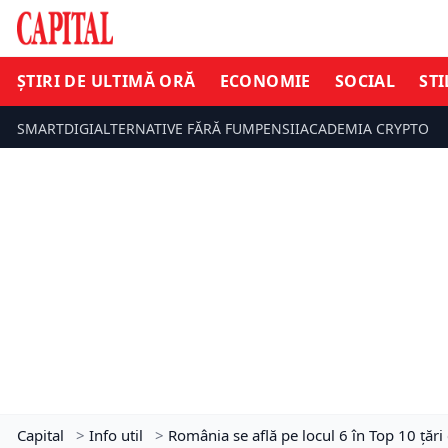
ȘTIRI DE ULTIMĂ ORĂ
ECONOMIE
SOCIAL
STI
SMARTDIGI
ALTERNATIVE FĂRĂ FUM
PENSII
ACADEMIA CRYPTO
Capital
>
Info util
>
România se află pe locul 6 în Top 10 țăr