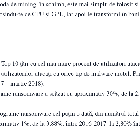
etoda de mining, în schimb, este mai simplu de folosit și
losindu-te de CPU și GPU, iar apoi le transformi în bani 
op 10 țări cu cel mai mare procent de utilizatori ataca
utilizatorilor atacați cu orice tip de malware mobil. Pr
17 – martie 2018).
grame ransomware a scăzut cu aproximativ 30%, de la 2
rograme ransomware cel puțin o dată, din numărul total
roximativ 1%, de la 3,88%, între 2016-2017, la 2,80% în