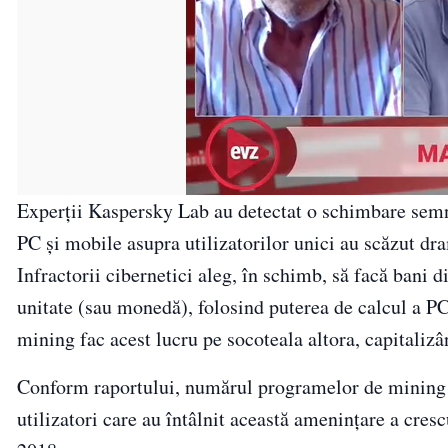
Experții Kaspersky Lab au detectat o schimbare semnif
PC și mobile asupra utilizatorilor unici au scăzut d
Infractorii cibernetici aleg, în schimb, să facă ban
unitate (sau monedă), folosind puterea de calcul a PC
mining fac acest lucru pe socoteala altora, capitalizân
Conform raportului, numărul programelor de mining 
utilizatori care au întâlnit această amenințare a cre