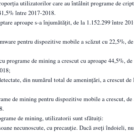
orția utilizatorilor care au întâlnit programe de cript
 41,5% între 2017-2018.
tare aproape s-a înjumătățit, de la 1.152.299 între 201
mware pentru dispozitive mobile a scăzut cu 22,5%, de
 cu programe de mining a crescut cu aproape 44,5%, de 
2018;
ctate, din numărul total de amenințări, a crescut de 
grame de mining pentru dispozitive mobile a crescut, d
8.
grame de mining, utilizatorii sunt sfătuiți:
oane necunoscute, cu precauție. Dacă aveți îndoieli, nu