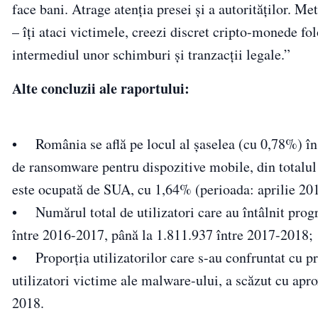
face bani. Atrage atenția presei și a autorităților. M
– îți ataci victimele, creezi discret cripto-monede fo
intermediul unor schimburi și tranzacții legale.”
Alte concluzii ale raportului:
• România se află pe locul al șaselea (cu 0,78%) în T
de ransomware pentru dispozitive mobile, din totalul 
este ocupată de SUA, cu 1,64% (perioada: aprilie 20
• Numărul total de utilizatori care au întâlnit pro
între 2016-2017, până la 1.811.937 între 2017-2018;
• Proporția utilizatorilor care s-au confruntat cu p
utilizatori victime ale malware-ului, a scăzut cu ap
2018.