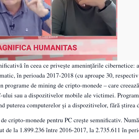
icativă în ceea ce privește amenințările cibernetice: a
ramatic, în perioada 2017-2018 (cu aproape 30, respecti
i din programe de mining de cripto-monede – care creeaz
-ului sau a dispozitivelor mobile ale victimei. Program
d puterea computerelor și a dispozitivelor, fără știrea d
de cripto-monede pentru PC crește semnificativ. Număr
scut de la 1.899.236 între 2016-2017, la 2.735.611 în pe