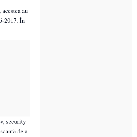
 acestea au
16-2017. În
v, security
iscantă de a