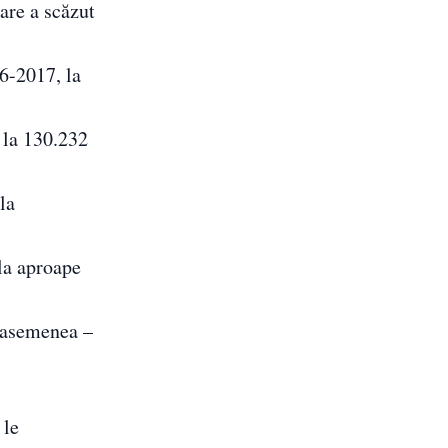
are a scăzut
6-2017, la
 la 130.232
la
la aproape
e asemenea –
 le