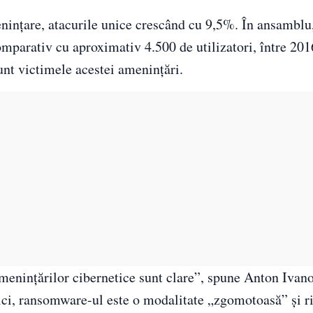
nțare, atacurile unice crescând cu 9,5%. În ansamblu,
omparativ cu aproximativ 4.500 de utilizatori, între 20
unt victimele acestei amenințări.
menințărilor cibernetice sunt clare”, spune Anton Ivano
tici, ransomware-ul este o modalitate „zgomotoasă” și r