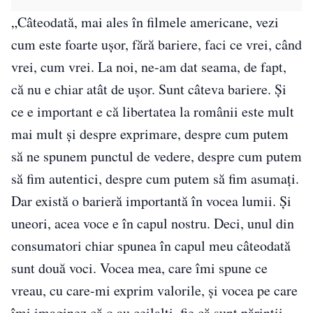
„Câteodată, mai ales în filmele americane, vezi
cum este foarte ușor, fără bariere, faci ce vrei, când
vrei, cum vrei. La noi, ne-am dat seama, de fapt,
că nu e chiar atât de ușor. Sunt câteva bariere. Și
ce e important e că libertatea la românii este mult
mai mult și despre exprimare, despre cum putem
să ne spunem punctul de vedere, despre cum putem
să fim autentici, despre cum putem să fim asumați.
Dar există o barieră importantă în vocea lumii. Și
uneori, acea voce e în capul nostru. Deci, unul din
consumatori chiar spunea în capul meu câteodată
sunt două voci. Vocea mea, care îmi spune ce
vreau, cu care-mi exprim valorile, și vocea pe care
îmi imaginez că o au ceilalți, fie că sunt părinții,