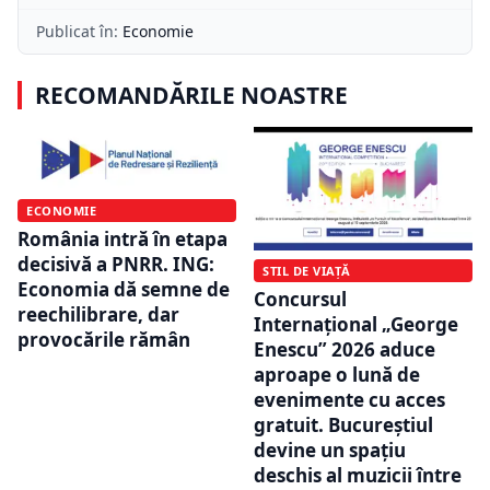
Publicat în:
Economie
RECOMANDĂRILE NOASTRE
ECONOMIE
România intră în etapa
decisivă a PNRR. ING:
STIL DE VIAȚĂ
Economia dă semne de
Concursul
reechilibrare, dar
Internațional „George
provocările rămân
Enescu” 2026 aduce
aproape o lună de
evenimente cu acces
gratuit. Bucureștiul
devine un spațiu
deschis al muzicii între