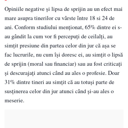
Opiniile negative și lipsa de sprijin au un efect mai
mare asupra tinerilor cu vârste între 18 si 24 de
ani. Conform studiului menționat, 65% dintre ei s-
au gândit la cum vor fi percepuți de ceilalți, au
simțit presiune din partea celor din jur că așa se
fac lucrurile, nu cum își doresc ei, au simțit o lipsă
de sprijin (moral sau financiar) sau au fost criticați
și descurajați atunci când au ales o profesie. Doar
31% dintre tineri au simțit că au totuși parte de
susținerea celor din jur atunci când și-au ales o
meserie.