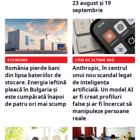
23 august și 19
septembrie
ECONOMIE
ȘTIRI DE ULTIMĂ ORĂ
România pierde bani
Anthropic, în centrul
din lipsa bateriilor de
unui nou scandal legat
stocare. Energia ieftină
de inteligența
pleacă în Bulgaria și
artificială. Un model AI
este cumpărată înapoi
ar fi creat profiluri
de patru ori mai scump
false și ar fi încercat să
manipuleze persoane
reale