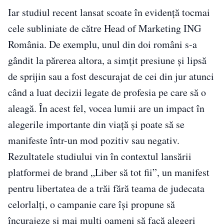
Iar studiul recent lansat scoate în evidență tocmai
cele subliniate de către Head of Marketing ING
România. De exemplu, unul din doi români s-a
gândit la părerea altora, a simțit presiune și lipsă
de sprijin sau a fost descurajat de cei din jur atunci
când a luat decizii legate de profesia pe care să o
aleagă. În acest fel, vocea lumii are un impact în
alegerile importante din viață și poate să se
manifeste într-un mod pozitiv sau negativ.
Rezultatele studiului vin în contextul lansării
platformei de brand „Liber să tot fii”, un manifest
pentru libertatea de a trăi fără teama de judecata
celorlalți, o campanie care își propune să
încurajeze și mai mulți oameni să facă alegeri