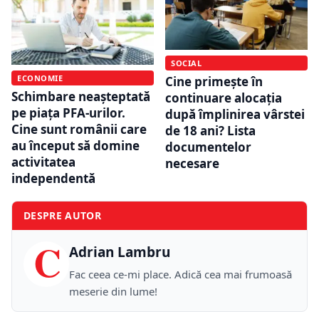
SOCIAL
ECONOMIE
Cine primește în
Schimbare neașteptată
continuare alocația
pe piața PFA-urilor.
după împlinirea vârstei
Cine sunt românii care
de 18 ani? Lista
au început să domine
documentelor
activitatea
necesare
independentă
DESPRE AUTOR
C
Adrian Lambru
Fac ceea ce-mi place. Adică cea mai frumoasă
meserie din lume!