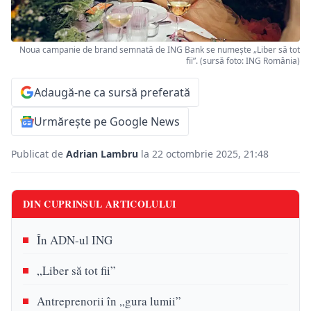
Noua campanie de brand semnată de ING Bank se numește „Liber să tot
fii”. (sursă foto: ING România)
Adaugă-ne ca sursă preferată
Urmărește pe Google News
Publicat de
Adrian Lambru
la 22 octombrie 2025, 21:48
DIN CUPRINSUL ARTICOLULUI
În ADN-ul ING
„Liber să tot fii”
Antreprenorii în „gura lumii”