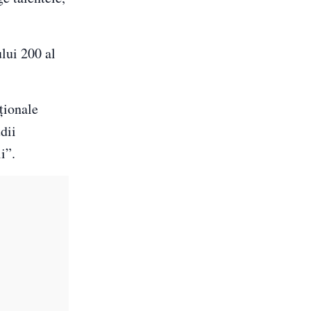
ului 200 al
ţionale
dii
ii”.