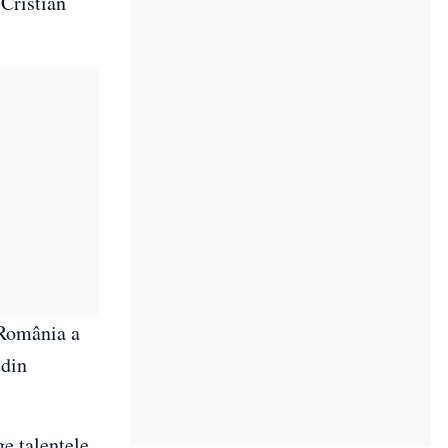
 Cristian
 România a
 din
e talentele,