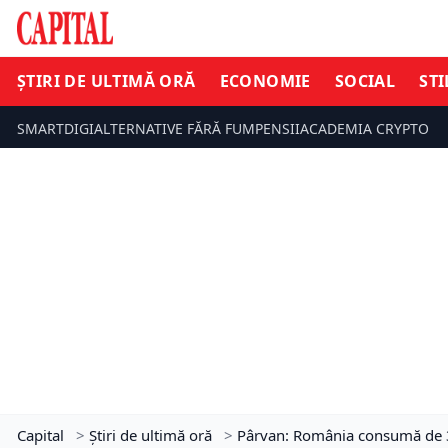
ȘTIRI DE ULTIMĂ ORĂ
ECONOMIE
SOCIAL
STI
SMARTDIGI
ALTERNATIVE FĂRĂ FUM
PENSII
ACADEMIA CRYPTO
Capital
>
Știri de ultimă oră
>
Pârvan: România consumă de 3