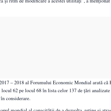
a şi ritm de modificare a acestei utilităţi”, a menţionat
 2017 – 2018 al Forumului Economic Mondial arată că
 locul 62 pe locul 68 în lista celor 137 de ţări analizate
 în considerare.
pul mondial al capacităţii de a dezvolta, reţine şi atrag