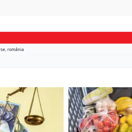
rse
,
românia