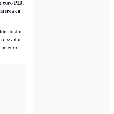
n euro PIB,
baterea cu
iferite din
a dezvoltat
ă un euro