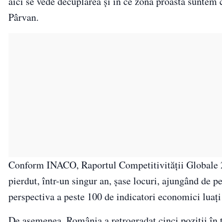
aici se vede decuplarea şi în ce zonă proastă suntem c
Pârvan.
Conform INACO, Raportul Competitivităţii Globale
pierdut, într-un singur an, şase locuri, ajungând de pe
perspectiva a peste 100 de indicatori economici luaţi
De asemenea, România a retrogradat cinci poziţii în to