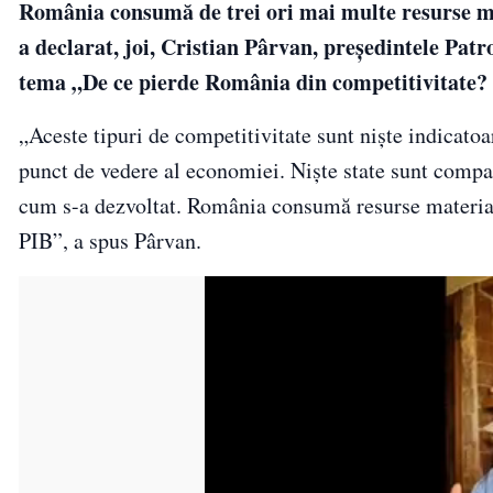
România consumă de trei ori mai multe resurse ma
a declarat, joi, Cristian Pârvan, preşedintele Pa
tema „De ce pierde România din competitivitate? P
„Aceste tipuri de competitivitate sunt nişte indicatoar
punct de vedere al economiei. Nişte state sunt compa
cum s-a dezvoltat. România consumă resurse material
PIB”, a spus Pârvan.