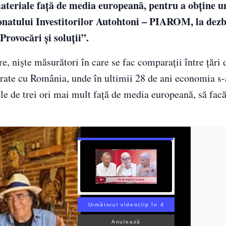
teriale faţă de media europeană, pentru a obţine u
tronatului Investitorilor Autohtoni – PIAROM, la dez
rovocări şi soluţii”.
e, nişte măsurători în care se fac comparaţii între ţări d
rate cu România, unde în ultimii 28 de ani economia s-
e de trei ori mai mult faţă de media europeană, să fac
Următorul videoclip în 3
Anulează