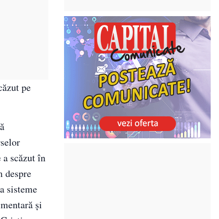
căzut pe
tă
rselor
 a scăzut în
im despre
ca sisteme
imentară şi