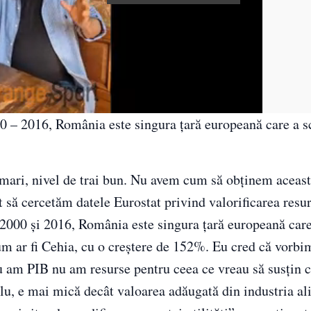
0 – 2016, România este singura ţară europeană care a s
 mari, nivel de trai bun. Nu avem cum să obţinem aceas
 să cercetăm datele Eurostat privind valorificarea resu
re 2000 şi 2016, România este singura ţară europeană care
 cum ar fi Cehia, cu o creştere de 152%. Eu cred că vorb
nu am PIB nu am resurse pentru ceea ce vreau să susţin 
u, e mai mică decât valoarea adăugată din industria al