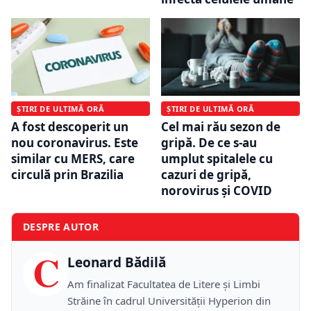
ȘTIRI DE ULTIMĂ ORĂ
ȘTIRI DE ULTIMĂ ORĂ
Cel mai rău sezon de
A fost descoperit un
gripă. De ce s-au
nou coronavirus. Este
umplut spitalele cu
similar cu MERS, care
cazuri de gripă,
circulă prin Brazilia
norovirus și COVID
DESPRE AUTOR
C
Leonard Bădilă
Am finalizat Facultatea de Litere și Limbi
Străine în cadrul Universității Hyperion din