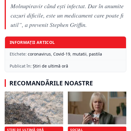
Molnupiravir când eşti infectat. Dar în anumite
cazuri dificile, este un medicament care poate fi
util”, a prevenit Stephen Griffin.
INFORMAȚII ARTICOL
Etichete:
coronavirus
,
Covid-19
,
mutatii
,
pastila
Publicat în:
Știri de ultimă oră
RECOMANDĂRILE NOASTRE
ȘTIRI DE ULTIMĂ ORĂ
SOCIAL