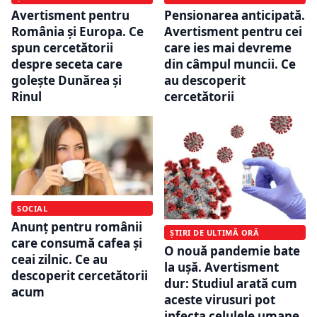
Avertisment pentru
Pensionarea anticipată.
România și Europa. Ce
Avertisment pentru cei
spun cercetătorii
care ies mai devreme
despre seceta care
din câmpul muncii. Ce
golește Dunărea și
au descoperit
Rinul
cercetătorii
SOCIAL
Anunț pentru românii
ȘTIRI DE ULTIMĂ ORĂ
care consumă cafea și
O nouă pandemie bate
ceai zilnic. Ce au
la ușă. Avertisment
descoperit cercetătorii
dur: Studiul arată cum
acum
aceste virusuri pot
infecta celulele umane