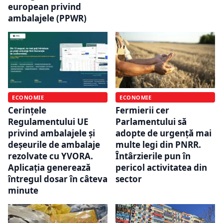
european privind
ambalajele (PPWR)
ECONOMIE
ECONOMIE
Cerințele
Fermierii cer
Regulamentului UE
Parlamentului să
privind ambalajele și
adopte de urgență mai
deșeurile de ambalaje
multe legi din PNRR.
rezolvate cu YVORA.
Întârzierile pun în
Aplicația generează
pericol activitatea din
întregul dosar în câteva
sector
minute