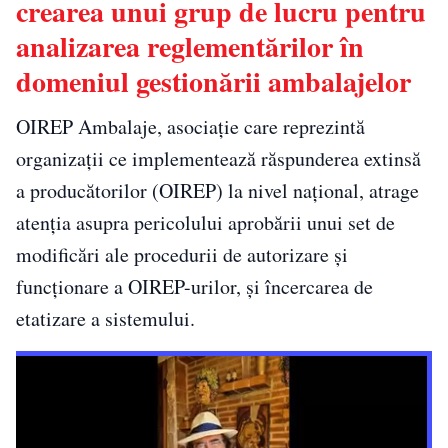
crearea unui grup de lucru pentru
analizarea reglementărilor în
domeniul gestionării ambalajelor
OIREP Ambalaje, asociație care reprezintă
organizații ce implementează răspunderea extinsă
a producătorilor (OIREP) la nivel național, atrage
atenția asupra pericolului aprobării unui set de
modificări ale procedurii de autorizare și
funcționare a OIREP-urilor, și încercarea de
etatizare a sistemului.