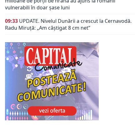
milioane de porții de hrană au ajuns la românii
vulnerabili în doar șase luni
09:33
UPDATE. Nivelul Dunării a crescut la Cernavodă.
Radu Miruță: „Am câștigat 8 cm net”