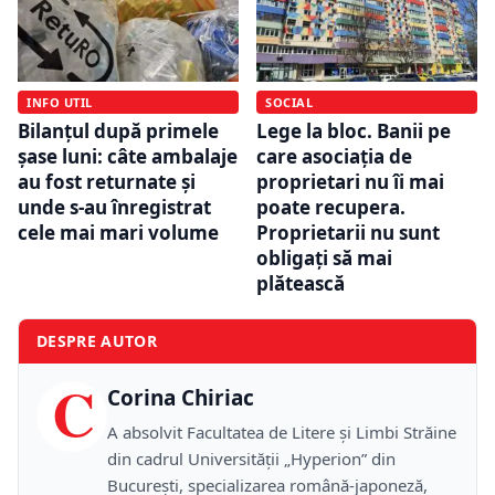
INFO UTIL
SOCIAL
Bilanțul după primele
Lege la bloc. Banii pe
șase luni: câte ambalaje
care asociația de
au fost returnate și
proprietari nu îi mai
unde s-au înregistrat
poate recupera.
cele mai mari volume
Proprietarii nu sunt
obligați să mai
plătească
DESPRE AUTOR
C
Corina Chiriac
A absolvit Facultatea de Litere și Limbi Străine
din cadrul Universității „Hyperion” din
București, specializarea română-japoneză,