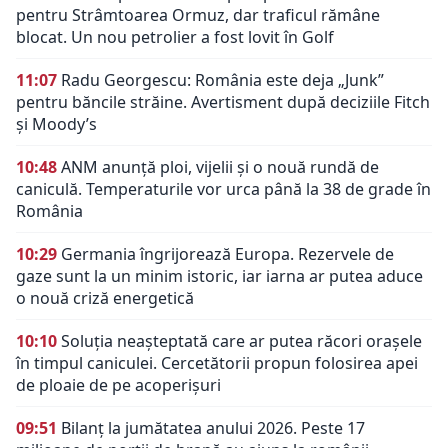
pentru Strâmtoarea Ormuz, dar traficul rămâne
blocat. Un nou petrolier a fost lovit în Golf
11:07
Radu Georgescu: România este deja „Junk”
pentru băncile străine. Avertisment după deciziile Fitch
și Moody’s
10:48
ANM anunță ploi, vijelii și o nouă rundă de
caniculă. Temperaturile vor urca până la 38 de grade în
România
10:29
Germania îngrijorează Europa. Rezervele de
gaze sunt la un minim istoric, iar iarna ar putea aduce
o nouă criză energetică
10:10
Soluția neașteptată care ar putea răcori orașele
în timpul caniculei. Cercetătorii propun folosirea apei
de ploaie de pe acoperișuri
09:51
Bilanț la jumătatea anului 2026. Peste 17