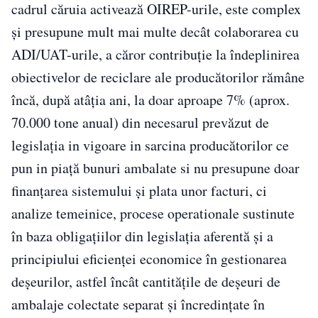
cadrul căruia activează OIREP-urile, este complex
și presupune mult mai multe decât colaborarea cu
ADI/UAT-urile, a căror contribuție la îndeplinirea
obiectivelor de reciclare ale producătorilor rămâne
încă, după atâția ani, la doar aproape 7% (aprox.
70.000 tone anual) din necesarul prevăzut de
legislația in vigoare in sarcina producătorilor ce
pun in piață bunuri ambalate si nu presupune doar
finanțarea sistemului și plata unor facturi, ci
analize temeinice, procese operationale sustinute
în baza obligațiilor din legislația aferentă și a
principiului eficienței economice în gestionarea
deșeurilor, astfel încât cantitățile de deșeuri de
ambalaje colectate separat și încredințate în