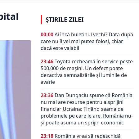
pital
ȘTIRILE ZILEI
00:00
Ai încă buletinul vechi? Data după
care nu îl vei mai putea folosi, chiar
dacă este valabil
23:46
Toyota recheamă în service peste
500.000 de mașini. Un defect poate
dezactiva semnalizările și luminile de
avarie
23:36
Dan Dungaciu spune că România
nu mai are resurse pentru a sprijini
financiar Ucraina: Ținând seama de
problemele pe care le are, România nu-
și poate asuma un sprijin economic
23:18
România vrea să redeschidă
exporturile de ovine spre Orientul