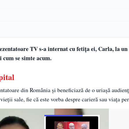
ntatoare TV s-a internat cu fetița ei, Carla, la un 
 și cum se simte acum.
pital
ntatoare din România și beneficiază de o uriașă audienț
 vieții sale, fie că este vorba despre carieră sau viața pe