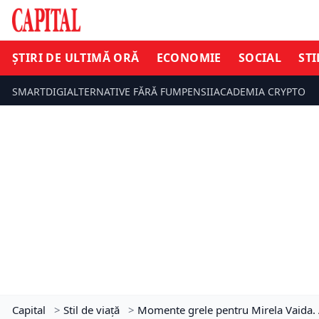
ȘTIRI DE ULTIMĂ ORĂ
ECONOMIE
SOCIAL
STI
SMARTDIGI
ALTERNATIVE FĂRĂ FUM
PENSII
ACADEMIA CRYPTO
Capital
>
Stil de viață
>
Momente grele pentru Mirela Vaida. A 