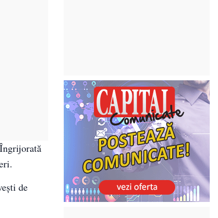
 Îngrijorată
eri.
vești de