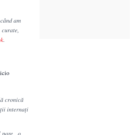
e când am
 curate,
ok
.
nicio
lă cronică
ii internați
l pare „o