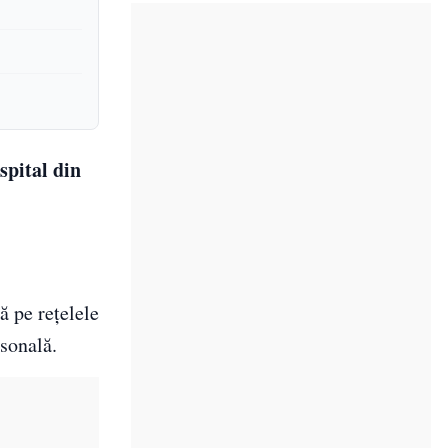
spital din
ă pe rețelele
rsonală.