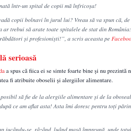
ată într-un spital de copii mă înfricoșa!
vadă copii bolnavi în jurul lui? Vreau să va spun că, d
a ar trebui să arate toate spitalele de stat din România:
, răbdători și profesioniști!”, a scris aceasta pe
Facebo
lă serioasă
da
a spus că fiica ei se simte foarte bine și nu prezintă 
ea fi atribuite oboselii și alergiilor alimentare.
posibil să fie de la alergiile alimentare și de la obosea
după ce am aflat asta! Asta îmi doresc pentru toți părinț
timp jucându-se, râzând, luând masă împreună, unde totu