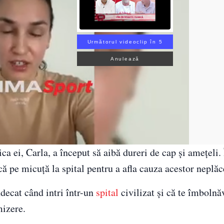
Următorul videoclip în 3
Anulează
ica ei, Carla, a început să aibă dureri de cap și amețeli.
ă pe micuță la spital pentru a afla cauza acestor neplăc
decat când intri într-un
spital
civilizat și că te îmbolnă
mizere.