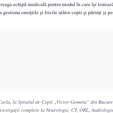
treaga echipă medicală pentru modul în care își tratează
gestiona emoțiile și fricile atâtor copii și părinți și pe
Carla, la Spitalul de Copii „Victor Gomoiu” din Bucure
investigații complete la Neurologie, CT, ORL, Audiologie