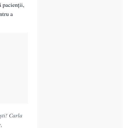
 pacienții,
ntru a
ști! Carla
,