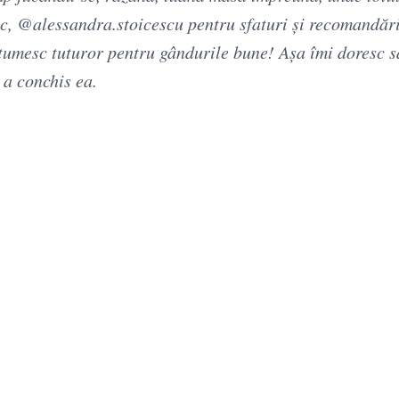
c, @alessandra.stoicescu pentru sfaturi și recomandăr
lțumesc tuturor pentru gândurile bune! Așa îmi doresc s
 a conchis ea.