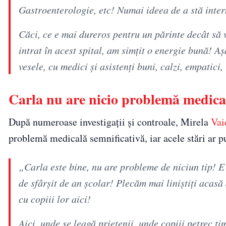
Gastroenterologie, etc! Numai ideea de a stă intern
Căci, ce e mai dureros pentru un părinte decât să 
intrat în acest spital, am simțit o energie bună! Aș
vesele, cu medici și asistenți buni, calzi, empatici
Carla nu are nicio problemă medica
După numeroase investigații și controale, Mirela
Vai
problemă medicală semnificativă, iar acele stări ar put
„Carla este bine, nu are probleme de niciun tip! E 
de sfârșit de an școlar! Plecăm mai liniștiți acasă 
cu copiii lor aici!
Aici, unde se leagă prietenii, unde copiii petrec 