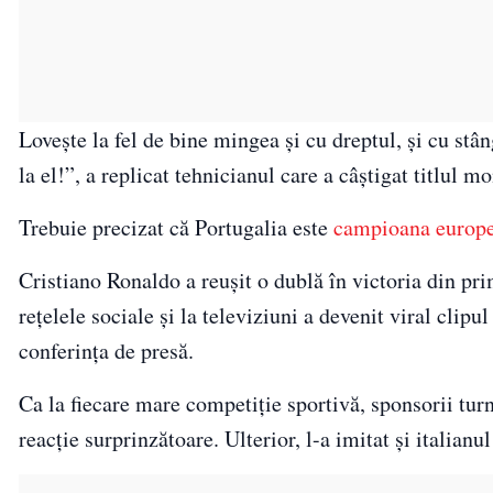
Lovește la fel de bine mingea și cu dreptul, și cu stâ
la el!”, a replicat tehnicianul care a câștigat titlul 
Trebuie precizat că Portugalia este
campioana europ
Cristiano Ronaldo a reușit o dublă în victoria din pr
rețelele sociale și la televiziuni a devenit viral clipu
conferința de presă.
Ca la fiecare mare competiție sportivă, sponsorii tur
reacție surprinzătoare. Ulterior, l-a imitat și italian