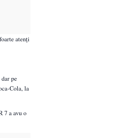
foarte atenți
 dar pe
Coca-Cola, la
R 7 a avu o