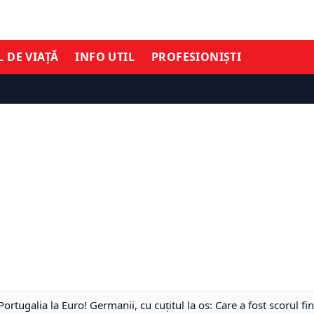
L DE VIAȚĂ
INFO UTIL
PROFESIONIȘTI
rtugalia la Euro! Germanii, cu cuțitul la os: Care a fost scorul fin