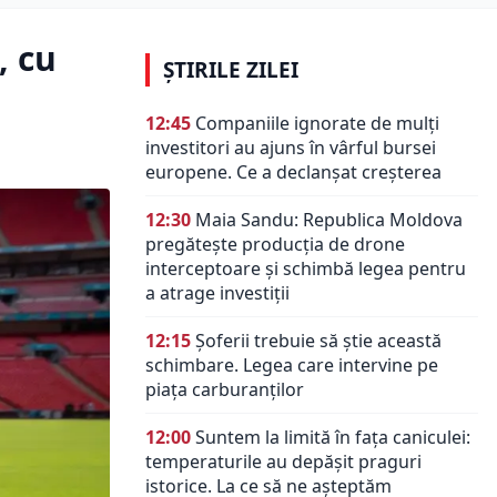
, cu
ȘTIRILE ZILEI
12:45
Companiile ignorate de mulți
investitori au ajuns în vârful bursei
europene. Ce a declanșat creșterea
12:30
Maia Sandu: Republica Moldova
pregătește producția de drone
interceptoare și schimbă legea pentru
a atrage investiții
12:15
Șoferii trebuie să știe această
schimbare. Legea care intervine pe
piața carburanților
12:00
Suntem la limită în fața caniculei:
temperaturile au depășit praguri
istorice. La ce să ne așteptăm