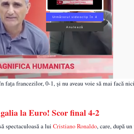
Următorul videoclip în 3
Anulează
 fața francezilor, 0-1, și nu aveau voie să mai facă nic
alia la Euro! Scor final 4-2
să spectaculoasă a lui
Cristiano Ronaldo
, care, după un