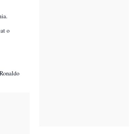
nia.
cat o
„Ronaldo