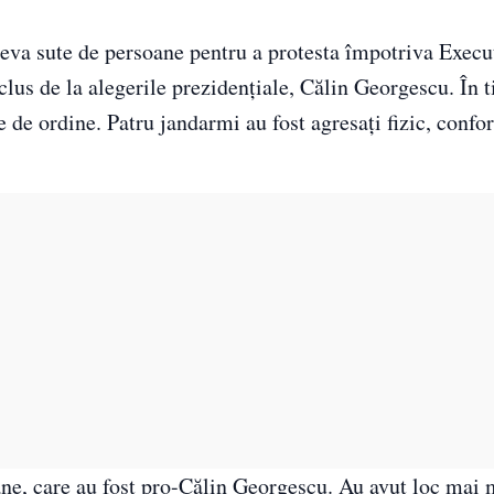
âteva sute de persoane pentru a protesta împotriva Execu
clus de la alegerile prezidențiale, Călin Georgescu. În 
e de ordine. Patru jandarmi au fost agresați fizic, conf
oane, care au fost pro-Călin Georgescu. Au avut loc mai 