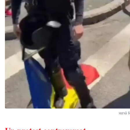
sursă f