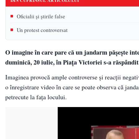
DIN CUPRINSUL ARTICOLULUI
Oficialii și știrile false
Un protest controversat
O imagine în care pare că un jandarm pășește inte
duminică, 20 iulie, în Piața Victoriei s-a răspândit
Imaginea provocă ample controverse și reacții negative
o înregistrare video în care se poate observa că jand
petrecute la fața locului.