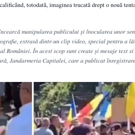
 calificând, totodată, imaginea trucată drept o nouă tent
încearcă manipularea publicului şi înocularea unor se
ografie, extrasă dintr-un clip video, special pentru a l
al României. În acest scop sunt create şi mesaje text si
ară, Jandarmeria Capitalei, care a publicat înregistrar