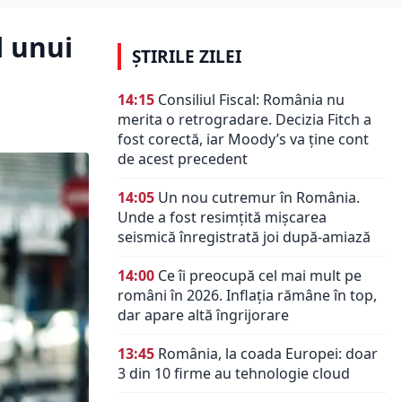
l unui
ȘTIRILE ZILEI
14:15
Consiliul Fiscal: România nu
merita o retrogradare. Decizia Fitch a
fost corectă, iar Moody’s va ține cont
de acest precedent
14:05
Un nou cutremur în România.
Unde a fost resimțită mișcarea
seismică înregistrată joi după-amiază
14:00
Ce îi preocupă cel mai mult pe
români în 2026. Inflația rămâne în top,
dar apare altă îngrijorare
13:45
România, la coada Europei: doar
3 din 10 firme au tehnologie cloud