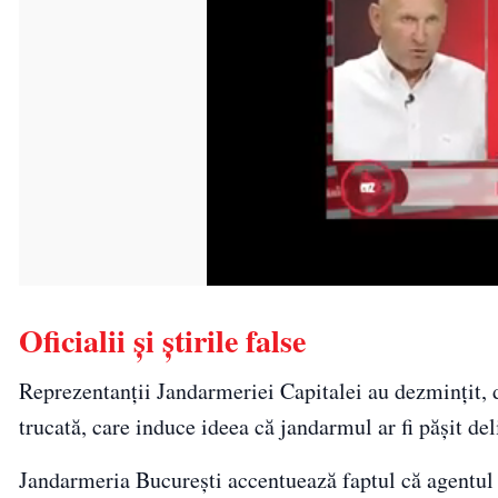
Oficialii și știrile false
Reprezentanții Jandarmeriei Capitalei au dezmințit, du
trucată, care induce ideea că jandarmul ar fi pășit de
Jandarmeria București accentuează faptul că agentul