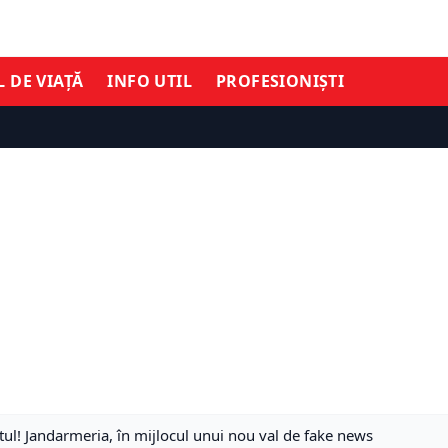
L DE VIAȚĂ
INFO UTIL
PROFESIONIȘTI
tul! Jandarmeria, în mijlocul unui nou val de fake news