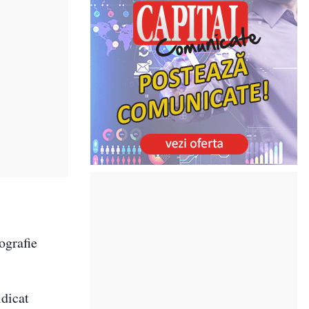
ografie
idicat