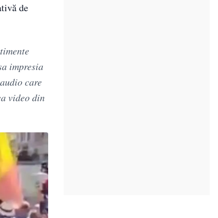
ativă de
ntimente
ăsa impresia
 audio care
ea video din