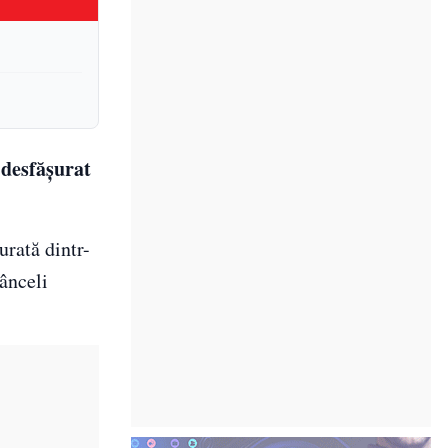
 desfășurat
urată dintr-
rânceli