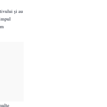
tivului și au
timpul
orm
multe