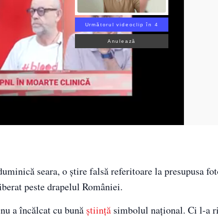
Următorul videoclip în 2
Anulează
minică seara, o știre falsă referitoare la presupusa fot
liberat peste drapelul României.
 nu a încălcat cu bună
știință
simbolul național. Ci l-a r