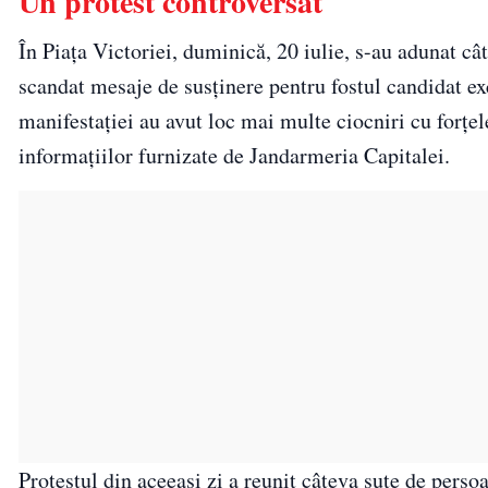
Un protest controversat
În Piața Victoriei, duminică, 20 iulie, s-au adunat c
scandat mesaje de susținere pentru fostul candidat ex
manifestației au avut loc mai multe ciocniri cu forțel
informațiilor furnizate de Jandarmeria Capitalei.
Protestul din aceeași zi a reunit câteva sute de pers