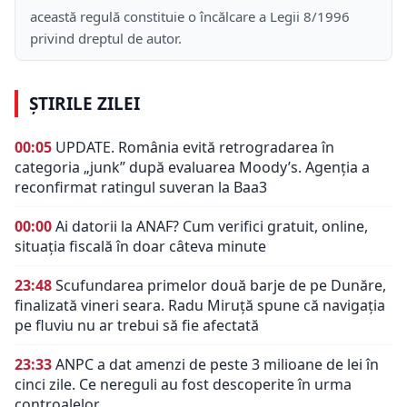
această regulă constituie o încălcare a Legii 8/1996
privind dreptul de autor.
ȘTIRILE ZILEI
00:05
UPDATE. România evită retrogradarea în
categoria „junk” după evaluarea Moody’s. Agenția a
reconfirmat ratingul suveran la Baa3
00:00
Ai datorii la ANAF? Cum verifici gratuit, online,
situația fiscală în doar câteva minute
23:48
Scufundarea primelor două barje de pe Dunăre,
finalizată vineri seara. Radu Miruță spune că navigația
pe fluviu nu ar trebui să fie afectată
23:33
ANPC a dat amenzi de peste 3 milioane de lei în
cinci zile. Ce nereguli au fost descoperite în urma
controalelor