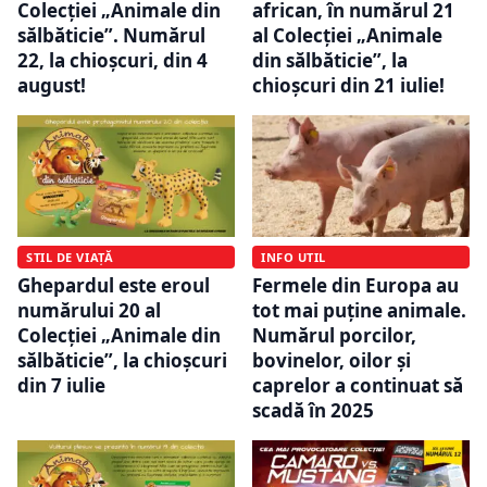
Colecției „Animale din
african, în numărul 21
sălbăticie”. Numărul
al Colecției „Animale
22, la chioșcuri, din 4
din sălbăticie”, la
august!
chioșcuri din 21 iulie!
INFO UTIL
STIL DE VIAȚĂ
Fermele din Europa au
Ghepardul este eroul
tot mai puține animale.
numărului 20 al
Numărul porcilor,
Colecției „Animale din
bovinelor, oilor și
sălbăticie”, la chioșcuri
caprelor a continuat să
din 7 iulie
scadă în 2025