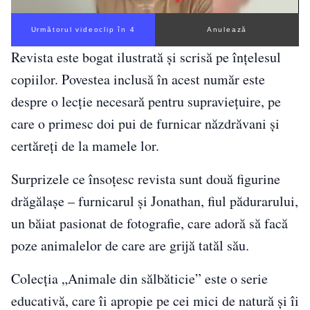
Următorul videoclip în 4
Anulează
Revista este bogat ilustrată și scrisă pe înțelesul
copiilor. Povestea inclusă în acest număr este
despre o lecție necesară pentru supraviețuire, pe
care o primesc doi pui de furnicar năzdrăvani și
certăreți de la mamele lor.
Surprizele ce însoțesc revista sunt două figurine
drăgălașe – furnicarul și Jonathan, fiul pădurarului,
un băiat pasionat de fotografie, care adoră să facă
poze animalelor de care are grijă tatăl său.
Colecția „Animale din sălbăticie” este o serie
educativă, care îi apropie pe cei mici de natură și îi