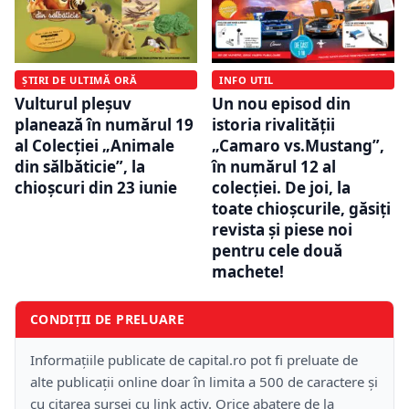
ȘTIRI DE ULTIMĂ ORĂ
INFO UTIL
Vulturul pleșuv
Un nou episod din
planează în numărul 19
istoria rivalității
al Colecției „Animale
„Camaro vs.Mustang”,
din sălbăticie”, la
în numărul 12 al
chioșcuri din 23 iunie
colecției. De joi, la
toate chioșcurile, găsiți
revista și piese noi
pentru cele două
machete!
CONDIȚII DE PRELUARE
Informațiile publicate de capital.ro pot fi preluate de
alte publicații online doar în limita a 500 de caractere și
cu citarea sursei cu link activ. Orice abatere de la