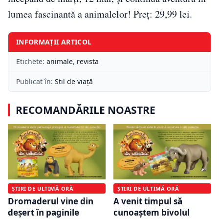
lumea fascinantă a animalelor! Preț: 29,99 lei.
INFORMAȚII ARTICOL
Etichete:
animale
,
revista
Publicat în:
Stil de viață
RECOMANDĂRILE NOASTRE
ȘTIRI DE ULTIMĂ ORĂ
ȘTIRI DE ULTIMĂ ORĂ
Dromaderul vine din
A venit timpul să
deșert în paginile
cunoaștem bivolul