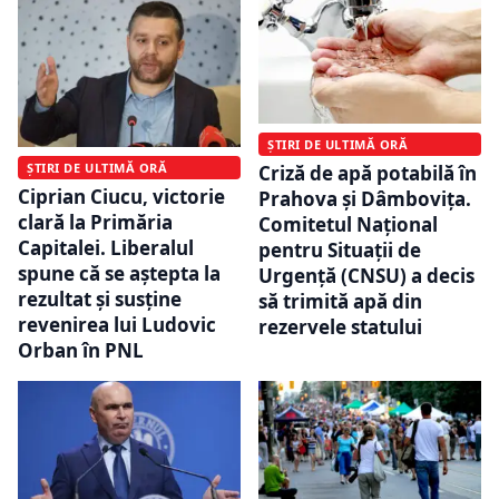
ȘTIRI DE ULTIMĂ ORĂ
ȘTIRI DE ULTIMĂ ORĂ
Criză de apă potabilă în
Ciprian Ciucu, victorie
Prahova și Dâmbovița.
clară la Primăria
Comitetul Naţional
Capitalei. Liberalul
pentru Situaţii de
spune că se aştepta la
Urgenţă (CNSU) a decis
rezultat şi susţine
să trimită apă din
revenirea lui Ludovic
rezervele statului
Orban în PNL