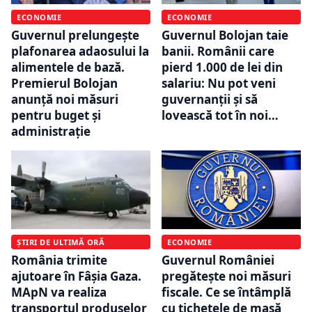
ECONOMIE
ECONOMIE
Guvernul Bolojan taie
Guvernul prelungește
banii. Românii care
plafonarea adaosului la
pierd 1.000 de lei din
alimentele de bază.
salariu: Nu pot veni
Premierul Bolojan
guvernanţii şi să
anunță noi măsuri
lovească tot în noi…
pentru buget și
administrație
ȘTIRI DE ULTIMĂ ORĂ
ECONOMIE
România trimite
Guvernul României
ajutoare în Fâșia Gaza.
pregătește noi măsuri
MApN va realiza
fiscale. Ce se întâmplă
transportul produselor
cu tichetele de masă