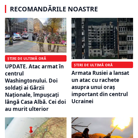
RECOMANDĂRILE NOASTRE
ȘTIRI DE ULTIMĂ ORĂ
ȘTIRI DE ULTIMĂ ORĂ
UPDATE. Atac armat în
Armata Rusiei a lansat
centrul
un atac cu rachete
Washingtonului. Doi
asupra unui oraș
soldați ai Gărzii
important din centrul
Naționale, împușcați
Ucrainei
lângă Casa Albă. Cei doi
au murit ulterior