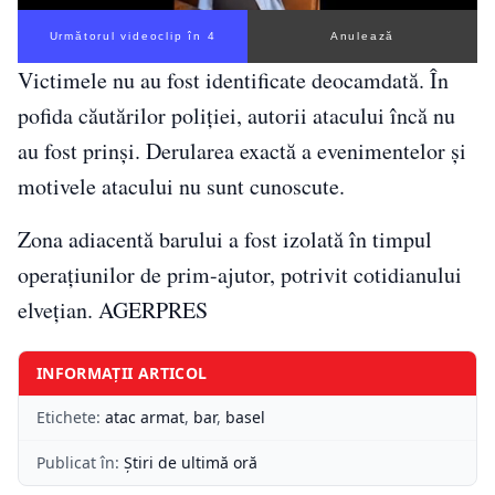
Următorul videoclip în 3
Anulează
Victimele nu au fost identificate deocamdată. În
pofida căutărilor poliţiei, autorii atacului încă nu
au fost prinşi. Derularea exactă a evenimentelor şi
motivele atacului nu sunt cunoscute.
Zona adiacentă barului a fost izolată în timpul
operaţiunilor de prim-ajutor, potrivit cotidianului
elveţian. AGERPRES
INFORMAȚII ARTICOL
Etichete:
atac armat
,
bar
,
basel
Publicat în:
Știri de ultimă oră