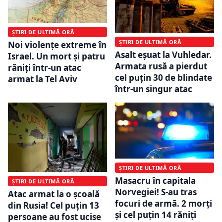
ȘTIRI DE ULTIMĂ ORĂ
ȘTIRI DE ULTIMĂ ORĂ
Noi violenţe extreme în
Asalt eşuat la Vuhledar.
Israel. Un mort şi patru
Armata rusă a pierdut
răniţi într-un atac
cel puţin 30 de blindate
armat la Tel Aviv
într-un singur atac
ȘTIRI DE ULTIMĂ ORĂ
Masacru în capitala
ȘTIRI DE ULTIMĂ ORĂ
Norvegiei! S-au tras
Atac armat la o școală
focuri de armă. 2 morţi
din Rusia! Cel puțin 13
şi cel puţin 14 răniţi
persoane au fost ucise