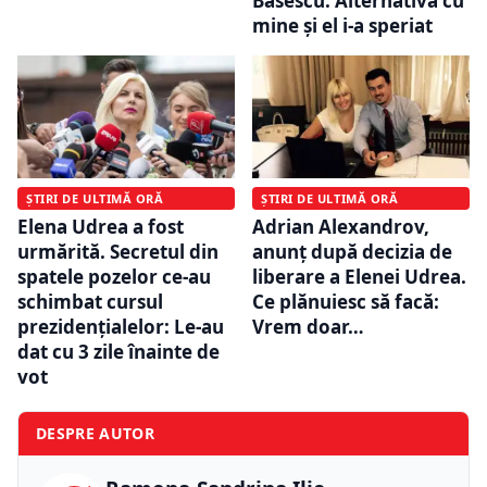
Băsescu: Alternativa cu
mine și el i-a speriat
ȘTIRI DE ULTIMĂ ORĂ
ȘTIRI DE ULTIMĂ ORĂ
Elena Udrea a fost
Adrian Alexandrov,
urmărită. Secretul din
anunț după decizia de
spatele pozelor ce-au
liberare a Elenei Udrea.
schimbat cursul
Ce plănuiesc să facă:
prezidențialelor: Le-au
Vrem doar…
dat cu 3 zile înainte de
vot
DESPRE AUTOR