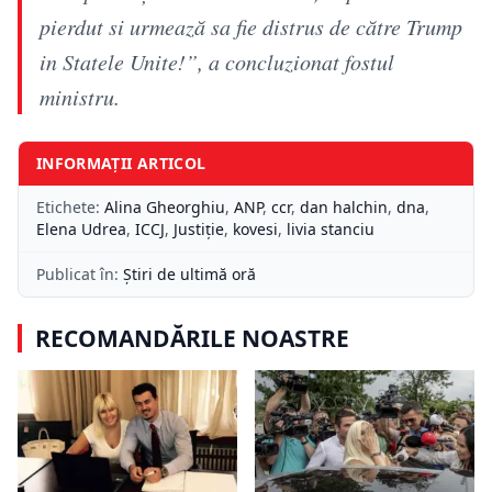
pierdut si urmează sa fie distrus de către Trump
in Statele Unite!”, a concluzionat fostul
ministru.
INFORMAȚII ARTICOL
Etichete:
Alina Gheorghiu
,
ANP
,
ccr
,
dan halchin
,
dna
,
Elena Udrea
,
ICCJ
,
Justiție
,
kovesi
,
livia stanciu
Publicat în:
Știri de ultimă oră
RECOMANDĂRILE NOASTRE