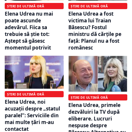
ȘTIRI DE ULTIMĂ ORĂ
ȘTIRI DE ULTIMĂ ORĂ
Elena Udrea nu mai
Elena Udrea a fost
poate ascunde
victima lui Traian
adevărul. Fiica sa
Băsescu? Fostul
trebuie să știe tot:
ministru dă cărțile pe
Aștept să găsesc
față: Planul nu a fost
momentul potrivit
românesc
ȘTIRI DE ULTIMĂ ORĂ
ȘTIRI DE ULTIMĂ ORĂ
Elena Udrea, noi
Elena Udrea, primele
acuzații despre „statul
dezvăluiri la TV după
paralel”: Serviciile din
eliberare. Lucruri
mai multe țări m-au
nespuse despre
contactat