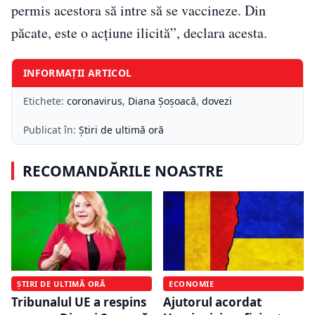
permis acestora să intre să se vaccineze. Din
păcate, este o acțiune ilicită”, declara acesta.
INFORMAȚII ARTICOL
Etichete:
coronavirus
,
Diana Șoșoacă
,
dovezi
Publicat în:
Știri de ultimă oră
RECOMANDĂRILE NOASTRE
ȘTIRI DE ULTIMĂ ORĂ
ECONOMIE
Tribunalul UE a respins
Ajutorul acordat