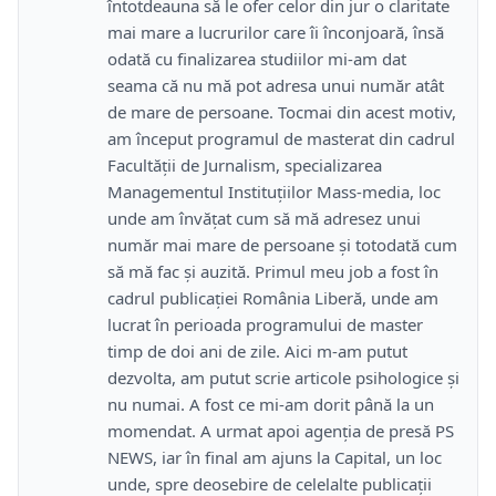
întotdeauna să le ofer celor din jur o claritate
mai mare a lucrurilor care îi înconjoară, însă
odată cu finalizarea studiilor mi-am dat
seama că nu mă pot adresa unui număr atât
de mare de persoane. Tocmai din acest motiv,
am început programul de masterat din cadrul
Facultății de Jurnalism, specializarea
Managementul Instituțiilor Mass-media, loc
unde am învățat cum să mă adresez unui
număr mai mare de persoane și totodată cum
să mă fac și auzită. Primul meu job a fost în
cadrul publicației România Liberă, unde am
lucrat în perioada programului de master
timp de doi ani de zile. Aici m-am putut
dezvolta, am putut scrie articole psihologice și
nu numai. A fost ce mi-am dorit până la un
momendat. A urmat apoi agenția de presă PS
NEWS, iar în final am ajuns la Capital, un loc
unde, spre deosebire de celelalte publicații