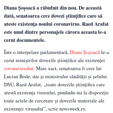
Diana Șoșoacă a răbufnit din nou. De această
dată, senatoarea cere dovezi științifice care să
ateste existența noului coronavirus. Raed Arafat
este unul dintre personajele cărora aceasta le-a
cerut documentele.
Într-o interpelare parlamentară,
Diana Șoșoacă
le-a
cerut miniștrilor dovezile științifice ale existenței
coronavirsului.
Maie xact, senatoarea îi cere lui
Lucian Bode, dar și ministrului sănătății și șefului
DSU, Raed Arafat, „toate dovezile științifice care
atestă existența virusului, punându-mi la dispoziție
toate actele de cercetare și dovezile materiale ale
existenței virusului”, scrie newsweek.ro.