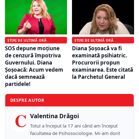
ȘTIRI DE ULTIMĂ ORĂ
ȘTIRI DE ULTIMĂ ORĂ
SOS depune moțiune
Diana Șoșoacă va fi
de cenzură împotriva
examinată psihiatric.
Guvernului. Diana
Procurorii propun
Șoșoacă: Acum vedem
examinarea. Este citată
dacă semnează
la Parchetul General
partidele!
DESPRE AUTOR
C
Valentina Drăgoi
Totul a început la 17 ani când am început
facultatea de Psihosociologie. Mi-am dorit