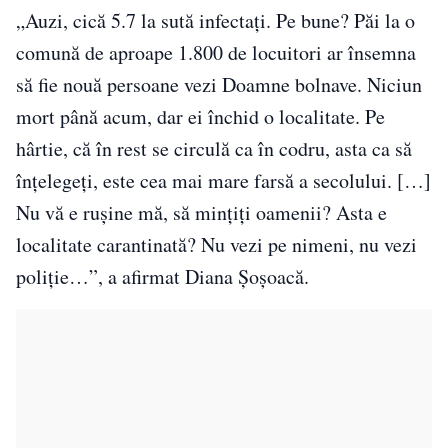
„Auzi, cică 5.7 la sută infectați. Pe bune? Păi la o
comună de aproape 1.800 de locuitori ar însemna
să fie nouă persoane vezi Doamne bolnave. Niciun
mort până acum, dar ei închid o localitate. Pe
hârtie, că în rest se circulă ca în codru, asta ca să
înțelegeți, este cea mai mare farsă a secolului. […]
Nu vă e rușine mă, să mințiți oamenii? Asta e
localitate carantinată? Nu vezi pe nimeni, nu vezi
poliție…”, a afirmat Diana Șoșoacă.