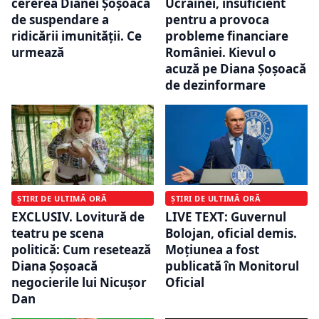
cererea Dianei Șoșoacă
Ucrainei, insuficient
de suspendare a
pentru a provoca
ridicării imunității. Ce
probleme financiare
urmează
României. Kievul o
acuză pe Diana Șoșoacă
de dezinformare
ȘTIRI DE ULTIMĂ ORĂ
ȘTIRI DE ULTIMĂ ORĂ
EXCLUSIV. Lovitură de
LIVE TEXT: Guvernul
teatru pe scena
Bolojan, oficial demis.
politică: Cum resetează
Moțiunea a fost
Diana Șoșoacă
publicată în Monitorul
negocierile lui Nicușor
Oficial
Dan