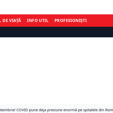
L DE VIAȚĂ
INFO UTIL
PROFESIONIȘTI
septembrie! COVID pune deja presiune enormă pe spitalele din Ro