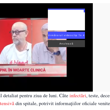
Următorul videoclip în 3
Anulează
l detaliat pentru ziua de luni. Câte
infectări
, teste, dece
ntensivă
din spitale, potrivit informaţiilor oficiale venite