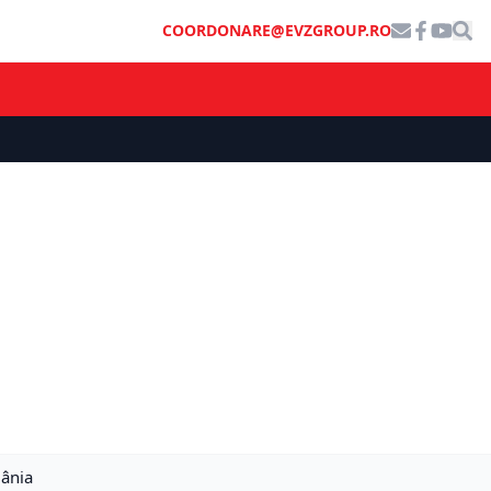
COORDONARE@EVZGROUP.RO
mânia