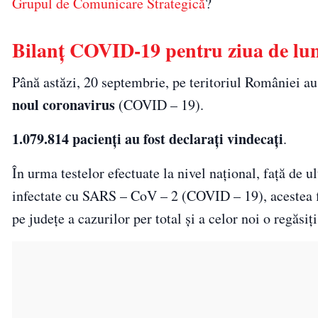
Grupul de Comunicare Strategică
?
Bilanţ COVID-19 pentru ziua de lun
Până astăzi, 20 septembrie, pe teritoriul României a
noul coronavirus
(COVID – 19).
1.079.814 pacienți au fost declarați vindecați
.
În urma testelor efectuate la nivel național, față de u
infectate cu SARS – CoV – 2 (COVID – 19), acestea fii
pe județe a cazurilor per total și a celor noi o regăsiț