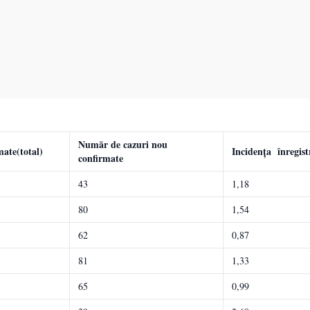
Număr de cazuri nou
ate(total)
Incidența înregistr
confirmate
43
1,18
80
1,54
62
0,87
81
1,33
65
0,99