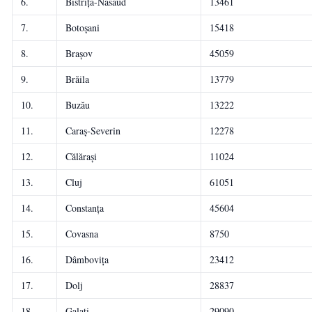
6.
Bistrița-Năsăud
13461
7.
Botoșani
15418
8.
Brașov
45059
9.
Brăila
13779
10.
Buzău
13222
11.
Caraș-Severin
12278
12.
Călărași
11024
13.
Cluj
61051
14.
Constanța
45604
15.
Covasna
8750
16.
Dâmbovița
23412
17.
Dolj
28837
18.
Galați
29090