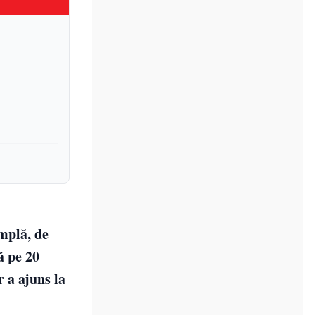
mplă, de
ă pe 20
 a ajuns la