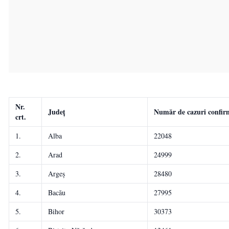
Nr.
Județ
Număr de cazuri confirm
crt.
1.
Alba
22048
2.
Arad
24999
3.
Argeș
28480
4.
Bacău
27995
5.
Bihor
30373