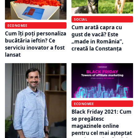
SOCIAL
ECONOMIE
Cum arată capra cu
Cum îți poți personaliza
gust de vacă? Este
bucătăria ieftin? Ce
„made in România”,
serviciu inovator a fost
creată la Constanța
lansat
ECONOMIE
Black Friday 2021: Cum
se pregătesc
magazinele online
pentru cel mai așteptat