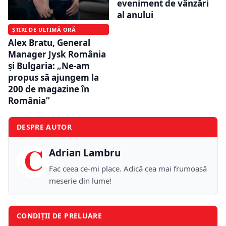
eveniment de vânzări
al anului
ȘTIRI DE ULTIMĂ ORĂ
Alex Bratu, General
Manager Jysk România
și Bulgaria: „Ne-am
propus să ajungem la
200 de magazine în
România”
DESPRE AUTOR
C
Adrian Lambru
Fac ceea ce-mi place. Adică cea mai frumoasă
meserie din lume!
CONDIȚII DE PRELUARE