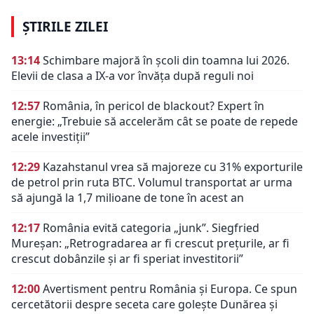
ȘTIRILE ZILEI
13:14
Schimbare majoră în școli din toamna lui 2026.
Elevii de clasa a IX-a vor învăța după reguli noi
12:57
România, în pericol de blackout? Expert în
energie: „Trebuie să accelerăm cât se poate de repede
acele investiții”
12:29
Kazahstanul vrea să majoreze cu 31% exporturile
de petrol prin ruta BTC. Volumul transportat ar urma
să ajungă la 1,7 milioane de tone în acest an
12:17
România evită categoria „junk”. Siegfried
Mureșan: „Retrogradarea ar fi crescut preţurile, ar fi
crescut dobânzile şi ar fi speriat investitorii”
12:00
Avertisment pentru România și Europa. Ce spun
cercetătorii despre seceta care golește Dunărea și