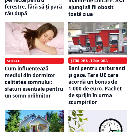
înainte de culcare. Așa
ferestre, fără să-ți pară
ajungi să fii obosit
rău după
toată ziua
ȘTIRI DE ULTIMĂ ORĂ
SOCIAL
Bani pentru carburanți
Cum influențează
și gaze. Țara UE care
mediul din dormitor
acordă un bonus de
calitatea somnului:
1.000 de euro. Pachet
sfaturi esențiale pentru
de sprijin în urma
un somn odihnitor
scumpirilor