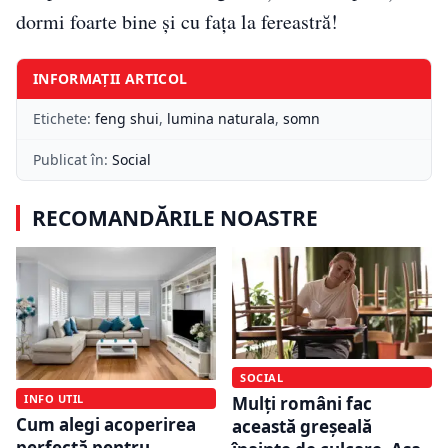
dormi foarte bine și cu fața la fereastră!
INFORMAȚII ARTICOL
Etichete:
feng shui
,
lumina naturala
,
somn
Publicat în:
Social
RECOMANDĂRILE NOASTRE
SOCIAL
INFO UTIL
Mulți români fac
Cum alegi acoperirea
această greșeală
perfectă pentru