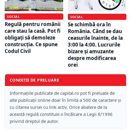
SOCIAL
SOCIAL
Regulă pentru românii
Se schimbă ora în
care stau la casă. Pot fi
România. Când se dau
obligați să demoleze
ceasurile înainte, de la
construcția. Ce spune
3:00 la 4:00. Lucrurile
Codul Civil
bizare și amuzante
despre modificarea
orei
CONDIȚII DE PRELUARE
Informațiile publicate de capital.ro pot fi preluate de
alte publicații online doar în limita a 500 de caractere și
cu citarea sursei cu link activ. Orice abatere de la
această regulă constituie o încălcare a Legii 8/1996
privind dreptul de autor.