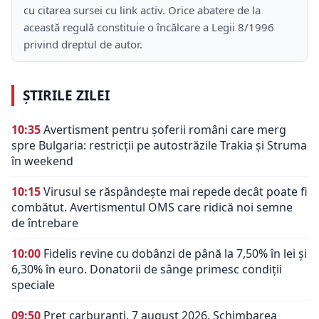
cu citarea sursei cu link activ. Orice abatere de la
această regulă constituie o încălcare a Legii 8/1996
privind dreptul de autor.
ȘTIRILE ZILEI
10:35
Avertisment pentru șoferii români care merg
spre Bulgaria: restricții pe autostrăzile Trakia și Struma
în weekend
10:15
Virusul se răspândește mai repede decât poate fi
combătut. Avertismentul OMS care ridică noi semne
de întrebare
10:00
Fidelis revine cu dobânzi de până la 7,50% în lei și
6,30% în euro. Donatorii de sânge primesc condiții
speciale
09:50
Preț carburanți, 7 august 2026. Schimbarea