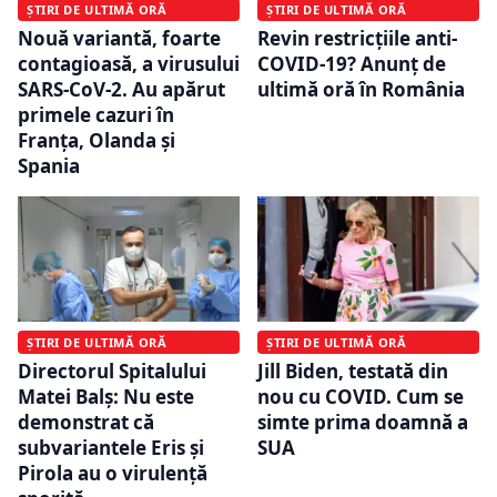
ȘTIRI DE ULTIMĂ ORĂ
ȘTIRI DE ULTIMĂ ORĂ
Nouă variantă, foarte
Revin restricțiile anti-
contagioasă, a virusului
COVID-19? Anunț de
SARS-CoV-2. Au apărut
ultimă oră în România
primele cazuri în
Franța, Olanda și
Spania
ȘTIRI DE ULTIMĂ ORĂ
ȘTIRI DE ULTIMĂ ORĂ
Directorul Spitalului
Jill Biden, testată din
Matei Balș: Nu este
nou cu COVID. Cum se
demonstrat că
simte prima doamnă a
subvariantele Eris şi
SUA
Pirola au o virulenţă