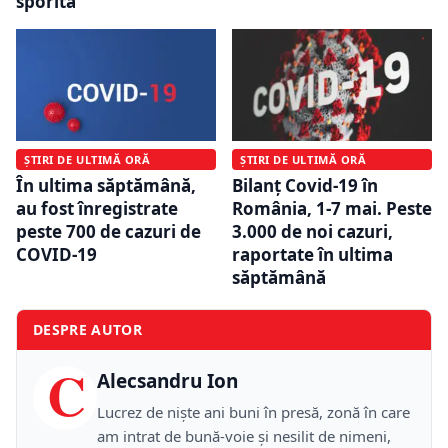
sporită
ȘTIRI DE ULTIMĂ ORĂ
ȘTIRI DE ULTIMĂ ORĂ
În ultima săptămână,
Bilanț Covid-19 în
au fost înregistrate
România, 1-7 mai. Peste
peste 700 de cazuri de
3.000 de noi cazuri,
COVID-19
raportate în ultima
săptămână
DESPRE AUTOR
C
Alecsandru Ion
Lucrez de niște ani buni în presă, zonă în care
am intrat de bună-voie și nesilit de nimeni,